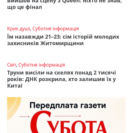
вийшов на сцену з Queen: ніхто не знав,
що це фінал
Крик душі
,
Суботня інформація
Їм назавжди 21–23: сім історій молодих
захисників Житомирщини
Світ
,
Суботня інформація
Труни висіли на скелях понад 2 тисячі
років: ДНК розкрила, хто залишив їх у
Китаї