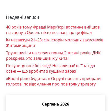
Недавні записи
40 років тому Фредді Мерк’юрі востаннє вийшов
на сцену з Queen: ніхто не знав, що це фінал
Їм назавжди 21–23: сім історій молодих захисників
Житомирщини
Труни висіли на скелях понад 2 тисячі років: ДНК
розкрила, хто залишив їх у Китаї
Полуниця вже без ягід? Не залишайте її так до
осені — що зробити з кущами зараз
«Вночі різко будить»: в Овручі просять прибрати
голосові повідомлення про повітряну тривогу
Серпень 2026