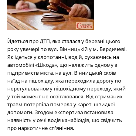
Йдеться про ДТП, яка сталася у березні цього
року увечері по вул. Вінницькій у м. Бердичеві.
Як ідеться у клопотанні, водій, рухаючись на
автомобілі «Шкода», що належить одному з
підприємств міста, на вул. Вінницькій скоїв
наїзд на пішохідку, яка переходила дорогу по
нерегульованому пішохідному переходу, який
у той момент не освітлювався. Від отриманих
травм потерпіла померла у кареті швидкої
допомоги. Згодом експертиза встановила
наявність у сечі водія канабіоїдів, що свідчить
про наркотичне сп′яніння.