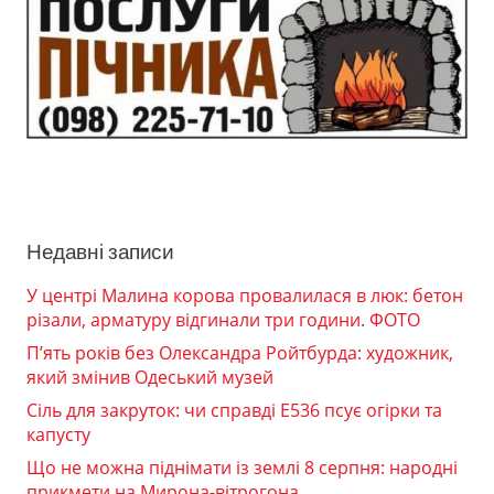
Недавні записи
У центрі Малина корова провалилася в люк: бетон
різали, арматуру відгинали три години. ФОТО
П’ять років без Олександра Ройтбурда: художник,
який змінив Одеський музей
Сіль для закруток: чи справді Е536 псує огірки та
капусту
Що не можна піднімати із землі 8 серпня: народні
прикмети на Мирона-вітрогона