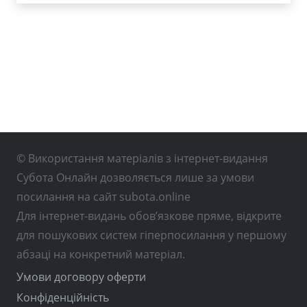
© Використання матеріалів з інтернет-видання
Субота Онлайн дозволяється лише за умови
посилання на сайт subota.online
Для інтернет-видань обов’язкове пряме, відкрите
для пошукових систем гіперпосилання у першому
абзаці на конкретний матеріал.
Умови договору оферти
Конфіденційність