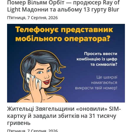
Помер Вільям Орбіт — продюсер Ray of
Light Мадонни та альбому 13 гурту Blur
П’ятниця, 7 Серпня, 2026
Жительці Звягельщини «оновили» SIM-
картку й завдали збитків на 31 тисячу
гривень
П’ятниця, 7 Серпня, 2026