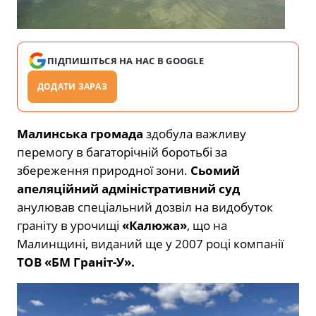
ПІДПИШІТЬСЯ НА НАС В GOOGLE
ДОДАТИ ЗАРАЗ
Малинська громада
здобула важливу
перемогу в багаторічній боротьбі за
збереження природної зони.
Сьомий
апеляційний адміністративний суд
анулював спеціальний дозвіл на видобуток
граніту в урочищі
«Калюжа»
, що на
Малинщині, виданий ще у 2007 році компанії
ТОВ «БМ Граніт-У».