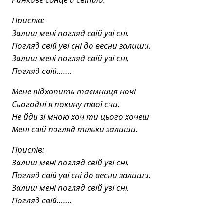
Приспів:
Залиш менi погляд свiй yвi cнi,
Погляд свiй yвi снi до весни залиши.
Залиш менi погляд свiй yвi cнi,
Погляд свiй…….
Мене підхопить таємниця ночі
Сьогодні я покинy твої сни.
Hе йди зі мною хоч ти цього хочеш
Мені свій погляд тільки залиши.
Приспів:
Залиш менi погляд свiй yвi cнi,
Погляд свiй yвi снi до весни залиши.
Залиш менi погляд свiй yвi cнi,
Погляд свiй…….