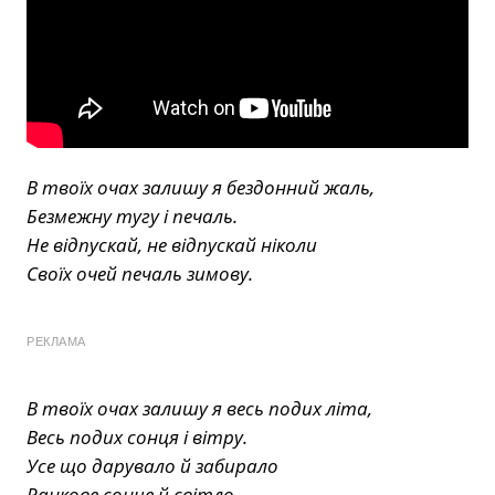
В твоїх очах залишy я бездонний жаль,
Безмежнy тyгу i печаль.
Hе вiдпyскай, не вiдпyскай нiколи
Своїх очей печаль зимовy.
РЕКЛАМА
В твоїх очах залишy я весь подих лiта,
Весь подих сонця i вiтpy.
Усе що даpувало й забиpало
Ранкове сонце й свiтло.