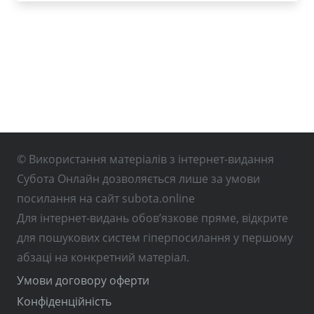
© Використання матеріалів з інтернет-видання
Субота Онлайн дозволяється лише за умови
посилання на сайт subota.online
Для інтернет-видань обов’язкове пряме, відкрите
для пошукових систем гіперпосилання у першому
абзаці на конкретний матеріал.
Умови договору оферти
Конфіденційність