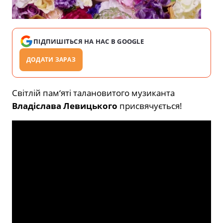
ПІДПИШІТЬСЯ НА НАС В GOOGLE
ДОДАТИ ЗАРАЗ
Світлій пам‘яті талановитого музиканта
Владіслава Левицького
присвячується!