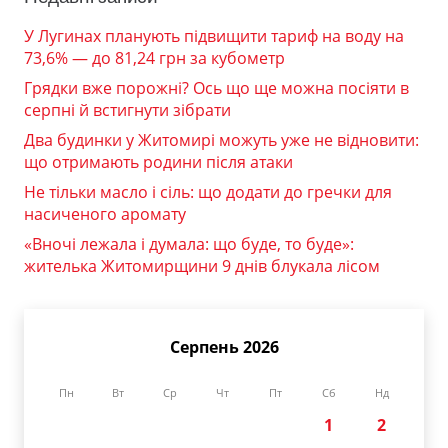
У Лугинах планують підвищити тариф на воду на
73,6% — до 81,24 грн за кубометр
Грядки вже порожні? Ось що ще можна посіяти в
серпні й встигнути зібрати
Два будинки у Житомирі можуть уже не відновити:
що отримають родини після атаки
Не тільки масло і сіль: що додати до гречки для
насиченого аромату
«Вночі лежала і думала: що буде, то буде»:
жителька Житомирщини 9 днів блукала лісом
Серпень 2026
Пн
Вт
Ср
Чт
Пт
Сб
Нд
1
2