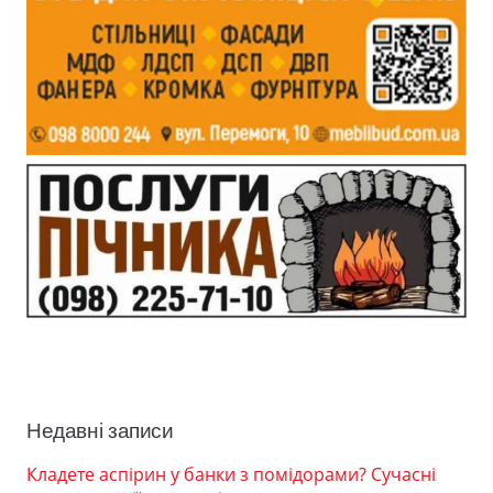
Недавні записи
Кладете аспірин у банки з помідорами? Сучасні