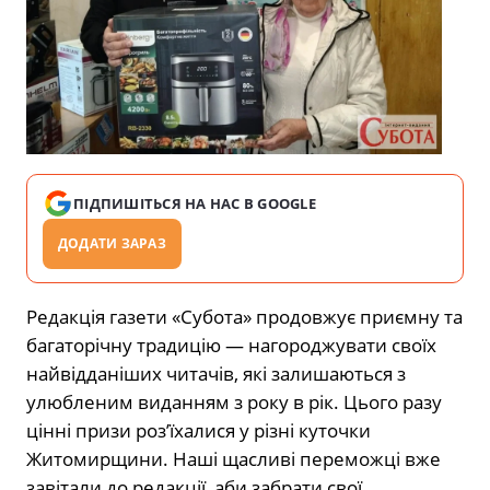
ПІДПИШІТЬСЯ НА НАС В GOOGLE
ДОДАТИ ЗАРАЗ
Редакція газети «Субота» продовжує приємну та
багаторічну традицію — нагороджувати своїх
найвідданіших читачів, які залишаються з
улюбленим виданням з року в рік. Цього разу
цінні призи роз’їхалися у різні куточки
Житомирщини. Наші щасливі переможці вже
завітали до редакції, аби забрати свої