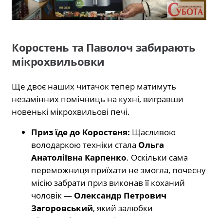
Коростень та Паволоч забирають
мікрохвильовки
Ще двоє наших читачок тепер матимуть
незамінних помічниць на кухні, вигравши
новенькі мікрохвильові печі.
Приз їде до Коростеня:
Щасливою
володаркою техніки стала
Ольга
Анатоліївна Карпенко
. Оскільки сама
переможниця приїхати не змогла, почесну
місію забрати приз виконав її коханий
чоловік —
Олександр Петрович
Загоровський
, який залюбки