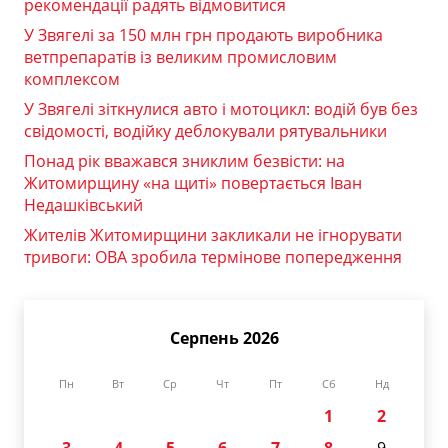
рекомендації радять відмовитися
У Звягелі за 150 млн грн продають виробника
ветпрепаратів із великим промисловим
комплексом
У Звягелі зіткнулися авто і мотоцикл: водій був без
свідомості, водійку деблокували рятувальники
Понад рік вважався зниклим безвісти: на
Житомирщину «на щиті» повертається Іван
Недашківський
Жителів Житомирщини закликали не ігнорувати
тривоги: ОВА зробила термінове попередження
Серпень 2026
Пн
Вт
Ср
Чт
Пт
Сб
Нд
1
2