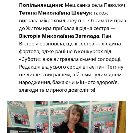
Попільнянщини:
Мешканка села Паволоч
Тетяна Миколаївна Шевчук
також
виграла мікрохвильову піч. Отримати приз
до Житомира приїхала її рідна сестра —
Вікторія Миколаївна Загалада
. Пані
Вікторія розповіла, що її сестра — людина
фартова, адже раніше в конкурсах від
«Суботи» вже вигравала смачні солодощі.
Редакція від усього серця вітає пані Тетяну
не лише з виграшем, а й з минулим днем
народження, бажаючи міцного здоров’я,
злагоди та мирного довголіття!