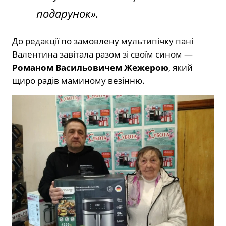
подарунок».
До редакції по замовлену мультипічку пані
Валентина завітала разом зі своїм сином —
Романом Васильовичем Жежерою
, який
щиро радів маминому везінню.