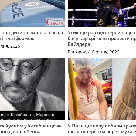
річна дитина випала з візка
Усик ще раз підтвердив, що 
м і платформою
бій у кар’єрі хоче провести п
Вайлдера
рпня, 2026
Вівторок, 4 Серпня, 2026
ся Хуаном у Касабланці: як
У Польщі знову побили трьох
ов до ролі Леона
після суперечки через музик