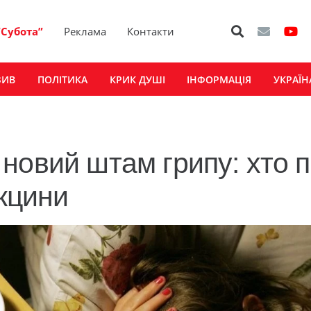
“Субота”
Реклама
Контакти
ЗИВ
ПОЛІТИКА
КРИК ДУШІ
ІНФОРМАЦІЯ
УКРАЇН
новий штам грипу: хто п
акцини