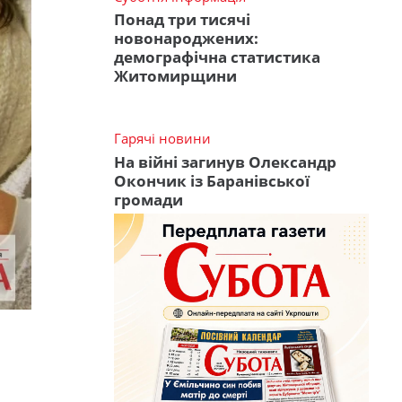
Понад три тисячі
новонароджених:
демографічна статистика
Житомирщини
Гарячі новини
На війні загинув Олександр
Окончик із Баранівської
громади