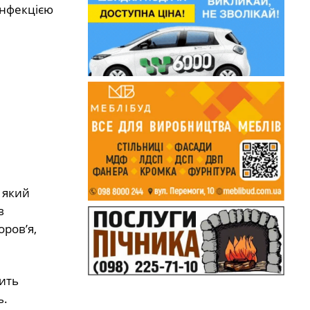
інфекцією
 який
в
оров’я,
дить
ь.