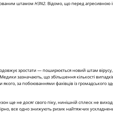
тованим штамом
H3N2
. Відомо, що перед агресивною 
одовжує зростати — поширюється новий штам вірусу,
Медики зазначають, що збільшення кількості випадкі
и якого, за побоюваннями фахівців із громадського зд
зон ще не досяг свого піку, нинішній сплеск не вихо
вірно, все одно знижують ризик найтяжчих ускладнен