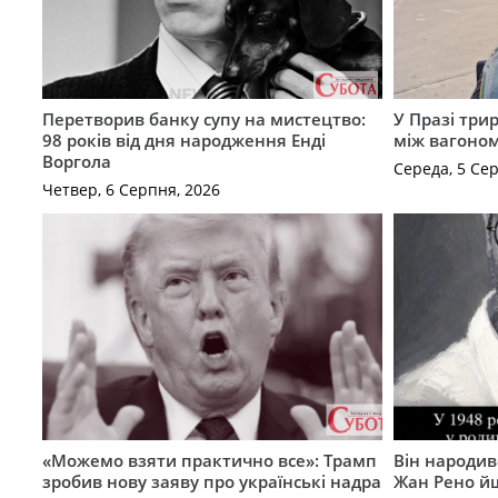
Перетворив банку супу на мистецтво:
У Празі три
98 років від дня народження Енді
між вагоно
Воргола
Середа, 5 Се
Четвер, 6 Серпня, 2026
«Можемо взяти практично все»: Трамп
Він народив
зробив нову заяву про українські надра
Жан Рено йш