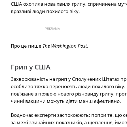
США охопила нова хвиля
грипу, спричинена му
вразливі люди похилого віку.
РЕКЛАМА
Про це пише
The Washington Post.
Грип у США
Захворюваність на грип у Сполучених Штатах пр
особливо тяжко переносять люди похилого віку. 
пов’язане з появою нового різновиду грипу, прот
чинні вакцини можуть діяти менш ефективно.
Водночас експерти заспокоюють: попри те, що се
за межі звичайних показників, а щеплення, ймо