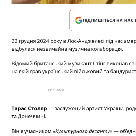
ПІДПИШІТЬСЯ НА НАС 
22 грудня 2024 року в Лос-Анджелесі під час аме
відбулася незвичайна музична колаборація.
Відомий британський музикант Стінг виконав сві
на якій грав український військовий та бандурист
РЕКЛАМА
Тарас Столяр
— заслужений артист України, родом
та Донеччині.
Він є учасником
«Культурного десанту»
— об’єдн