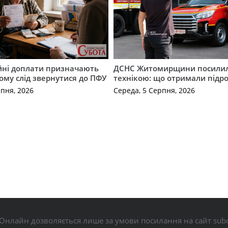
ійні доплати призначають
ДСНС Житомирщини посили
кому слід звернутися до ПФУ
технікою: що отримали підро
рпня, 2026
Середа, 5 Серпня, 2026
Онлайн дозволяється лише за умови посилання на сайт subo