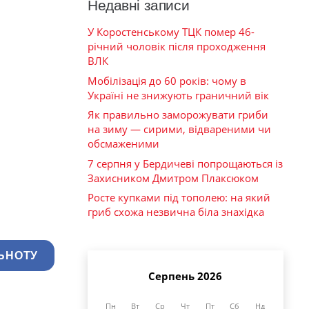
Недавні записи
У Коростенському ТЦК помер 46-
річний чоловік після проходження
ВЛК
Мобілізація до 60 років: чому в
Україні не знижують граничний вік
Як правильно заморожувати гриби
на зиму — сирими, відвареними чи
обсмаженими
7 серпня у Бердичеві попрощаються із
Захисником Дмитром Плаксюком
Росте купками під тополею: на який
гриб схожа незвична біла знахідка
ЬНОТУ
Серпень 2026
Пн
Вт
Ср
Чт
Пт
Сб
Нд