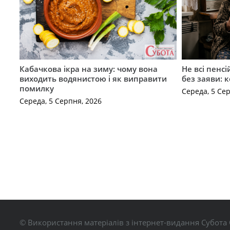
Кабачкова ікра на зиму: чому вона
Не всі пенс
виходить водянистою і як виправити
без заяви: 
помилку
Середа, 5 Се
Середа, 5 Серпня, 2026
© Використання матеріалів з інтернет-видання Субота 