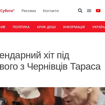
“Субота”
Реклама
Контакти
ЗИВ
ПОЛІТИКА
КРИК ДУШІ
ІНФОРМАЦІЯ
УКРАЇН
гендарний хіт під
ого з Чернівців Тараса