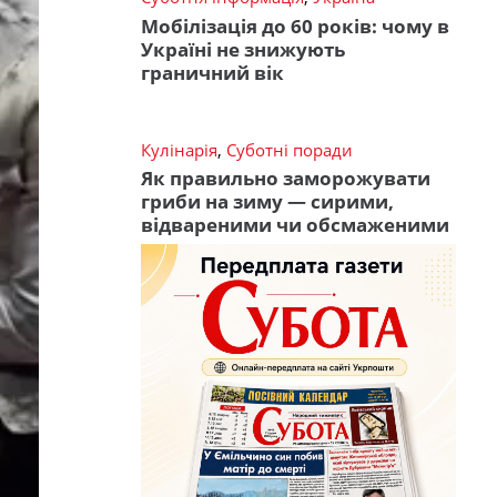
Мобілізація до 60 років: чому в
Україні не знижують
граничний вік
Кулінарія
,
Суботні поради
Як правильно заморожувати
гриби на зиму — сирими,
відвареними чи обсмаженими