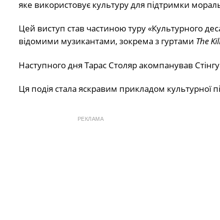
яке використовує культуру для підтримки мораль
Цей виступ став частиною туру «Культурного десан
відомими музикантами, зокрема з гуртами
The Ki
Наступного дня Тарас Столяр акомпанував Стінгу
Ця подія стала яскравим прикладом культурної пі
РЕКЛАМА