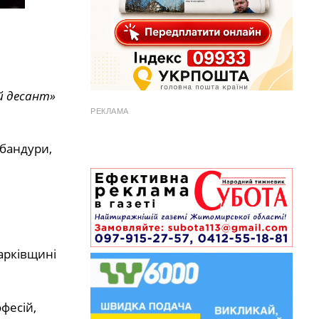
й десант»
РЕКЛАМА
бандури,
Харківщині
фесій,