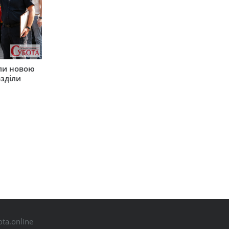
ли новою
зділи
ta.online