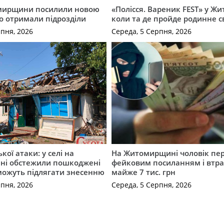
мирщини посилили новою
«Полісся. Вареник FEST» у Жи
о отримали підрозділи
коли та де пройде родинне с
рпня, 2026
Середа, 5 Серпня, 2026
ької атаки: у селі на
На Житомирщині чоловік пе
ні обстежили пошкоджені
фейковим посиланням і втр
можуть підлягати знесенню
майже 7 тис. грн
рпня, 2026
Середа, 5 Серпня, 2026