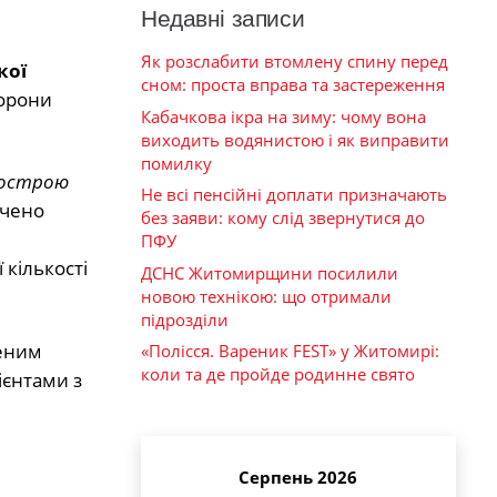
Недавні записи
Як розслабити втомлену спину перед
кої
сном: проста вправа та застереження
хорони
Кабачкова ікра на зиму: чому вона
виходить водянистою і як виправити
помилку
 гострою
Не всі пенсійні доплати призначають
ечено
без заяви: кому слід звернутися до
ПФУ
 кількості
ДСНС Житомирщини посилили
новою технікою: що отримали
підрозділи
женим
«Полісся. Вареник FEST» у Житомирі:
коли та де пройде родинне свято
ієнтами з
Серпень 2026