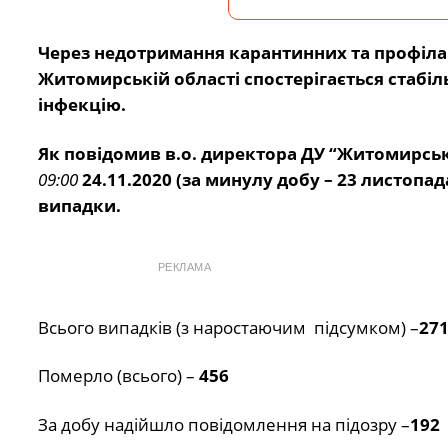
Через недотримання карантинних та профілак
Житомирській області спостерігається стабі
інфекцію.
Як повідомив в.о. директора ДУ “Житомирсь
09:00
24.11.2020 (за минулу добу – 23 листоп
випадки.
РЕКЛАМА
Всього випадків (з наростаючим підсумком) –
27
Померло (всього) –
456
За добу надійшло повідомлення на підозру –
192