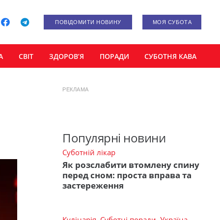
ПОВІДОМИТИ НОВИНУ
МОЯ СУБОТА
А
СВІТ
ЗДОРОВ’Я
ПОРАДИ
СУБОТНЯ КАВА
РЕКЛАМА
Популярні новини
Суботній лікар
Як розслабити втомлену спину
перед сном: проста вправа та
застереження
Кулінарія
,
Суботні поради
,
Україна