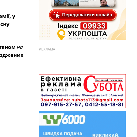
мії, у
усну
таном
на
РЕКЛАМА
верджених