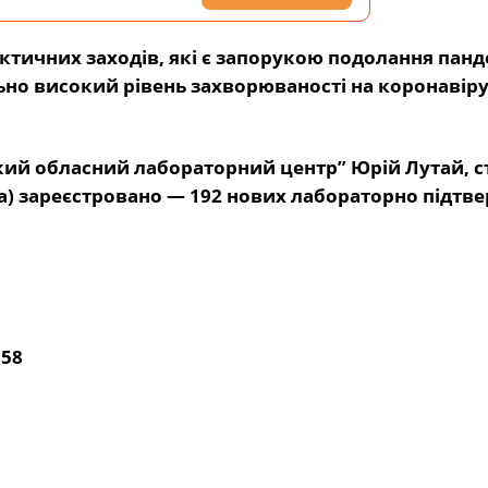
тичних заходів, які є запорукою подолання панде
льно високий рівень захворюваності на коронавір
кий обласний лабораторний центр” Юрій Лутай,
с
ада) зареєстровано — 192 нових лабораторно підт
158