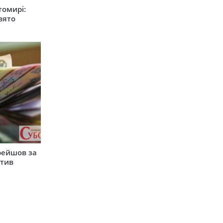
томирі:
вято
рейшов за
атив