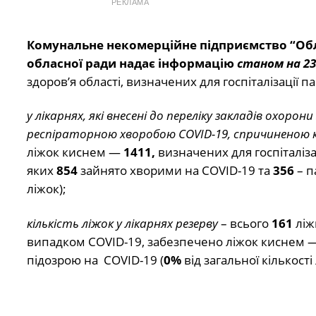
РЕКЛАМА
Комунальне некомерційне підприємство “Об
обласної ради
надає інформацію
станом на 2
здоров’я області, визначених для госпіталізації 
у лікарнях, які внесені до переліку закладів охоро
респіраторною хворобою COVID-19, спричиненою к
ліжок киснем —
1411,
визначених для госпіталіза
яких
854
зайнято хворими на COVID-19 та
356
– п
ліжок);
кількість ліжок у лікарнях резерву
– всього
161
ліж
випадком COVID-19, забезпечено ліжок киснем 
підозрою на COVID-19 (
0%
від загальної кількості 