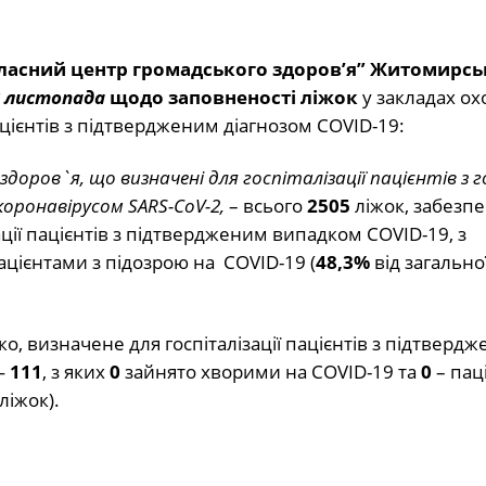
ласний центр громадського здоров’я” Житомирсь
3 листопада
щодо заповненості ліжок
у закладах о
пацієнтів з підтвердженим діагнозом COVID-19:
ни здоров`я, що визначені для госпіталізації пацієнтів з
оронавірусом SARS-CoV-2,
– всього
2505
ліжок, забезп
ції пацієнтів з підтвердженим випадком COVID-19, з
ацієнтами з підозрою на COVID-19 (
48,3%
від загальної
ко, визначене для госпіталізації пацієнтів з підтверд
—
111
, з яких
0
зайнято хворими на COVID-19 та
0
– пац
ліжок).