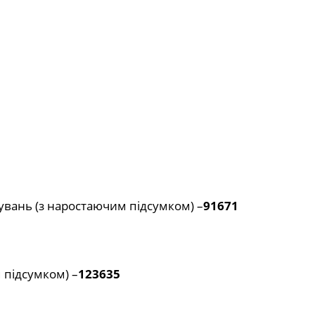
вань (з наростаючим підсумком) –
91671
 підсумком) –
123635