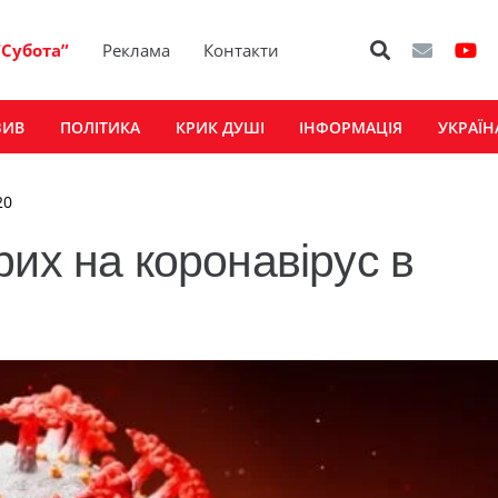
“Субота”
Реклама
Контакти
ЗИВ
ПОЛІТИКА
КРИК ДУШІ
ІНФОРМАЦІЯ
УКРАЇН
20
рих на коронавірус в