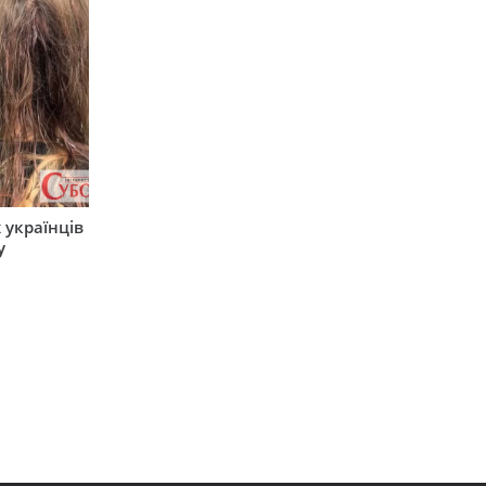
 українців
у