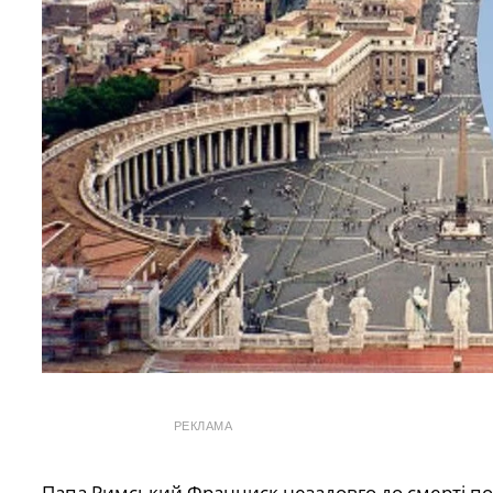
РЕКЛАМА
Папа Римський
Франциск незадовго до смерті пож