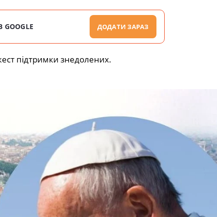
В GOOGLE
ДОДАТИ ЗАРАЗ
ест підтримки знедолених.