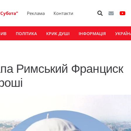
“Субота”
Реклама
Контакти
ЗИВ
ПОЛІТИКА
КРИК ДУШІ
ІНФОРМАЦІЯ
УКРАЇН
апа Римський Франциск
гроші