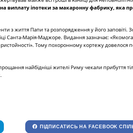
на виплату іпотеки за макаронну фабрику, яка п
енти з життя Папи та розпорядження у його заповіті. 
ці Санта-Марія-Маджоре. Видання зазначає: «Якомога 
 пристойності». Тому похоронному кортежу довелося 
 прощання найбідніші жителі Риму чекали прибуття ті
.
ПІДПИСАТИСЬ НА FACEBOOK СПІЛ