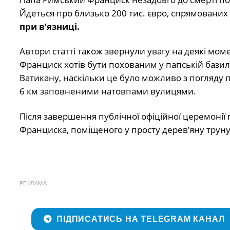
Йдеться про близько 200 тис. євро, спрямованих
при в’язниці.
Автори статті також звернули увагу на деякі мом
Франциск хотів бути похованим у папській базилі
Ватикану, наскільки це було можливо з погляду
6 км заповненими натовпами вулицями.
Після завершення публічної офіційної церемонії
Франциска, поміщеного у просту дерев’яну труну
РЕКЛАМА
ПІДПИСАТИСЬ НА TELEGRAM КАНАЛ