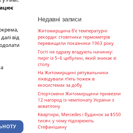
рацює
Недавні записи
Зокрема,
Житомирщина б’є температурні
далі від
рекорди: стовпчики термометрів
перевищили показники 1963 року
подолати
Гості не одразу вгадують начинку:
пиріг із 5–6 цибулин, який зникає зі
столу
ла
На Житомирщині рятувальники
ліквідували п’ять пожеж в
екосистемах за добу
Спортсмени Житомирщини привезли
12 нагород із чемпіонату України з
акватлону
Квартири, Mercedes і будинок за $550
тисяч: у чому підозрюють
Стефанішину
ЬНОТУ