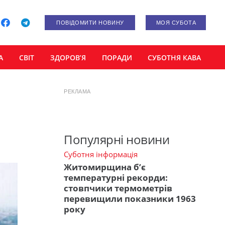
ПОВІДОМИТИ НОВИНУ
МОЯ СУБОТА
А
СВІТ
ЗДОРОВ’Я
ПОРАДИ
СУБОТНЯ КАВА
РЕКЛАМА
Популярні новини
Суботня інформація
Житомирщина б’є
температурні рекорди:
стовпчики термометрів
перевищили показники 1963
року