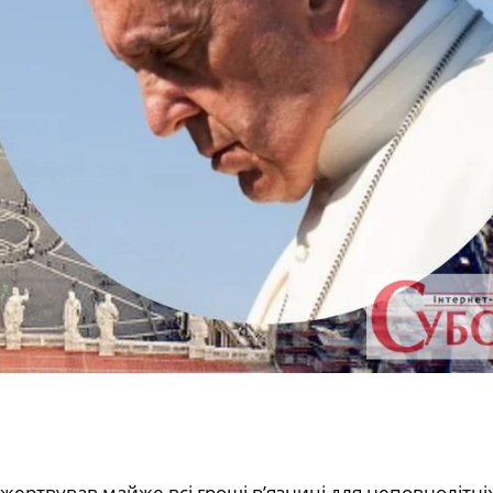
ертвував майже всі гроші в’язниці для неповнолітніх