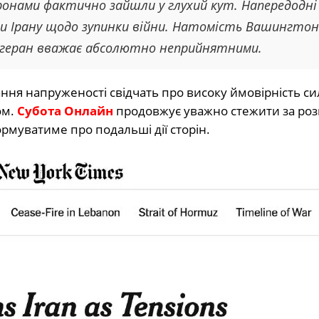
онами фактично зайшли у глухий кут. Напередодні
ви Ірану щодо зупинки війни. Натомість Вашингтон
 Тегеран вважає абсолютно неприйнятними.
ання напруженості свідчать про високу ймовірність с
ом.
Субота Онлайн
продовжує уважно стежити за ро
ормуватиме про подальші дії сторін.