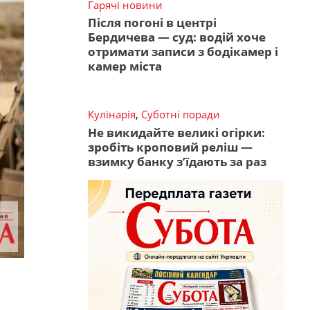
Гарячі новини
Після погоні в центрі
Бердичева — суд: водій хоче
отримати записи з бодікамер і
камер міста
Кулінарія
,
Суботні поради
Не викидайте великі огірки:
зробіть кроповий реліш —
взимку банку з’їдають за раз