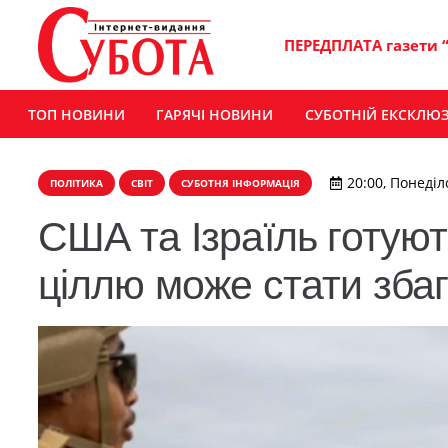
ПЕРЕДПЛАТА газети 
ТОП НОВИНИ
ГАРЯЧІ НОВИНИ
СУБОТНІЙ ЕКСКЛЮ
20:00, Понеділ
ПОЛІТИКА
СВІТ
СУБОТНЯ ІНФОРМАЦІЯ
США та Ізраїль готуют
ціллю може стати зба