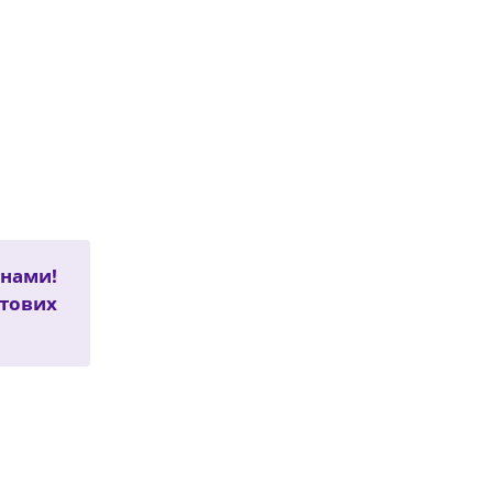
 нами!
ітових