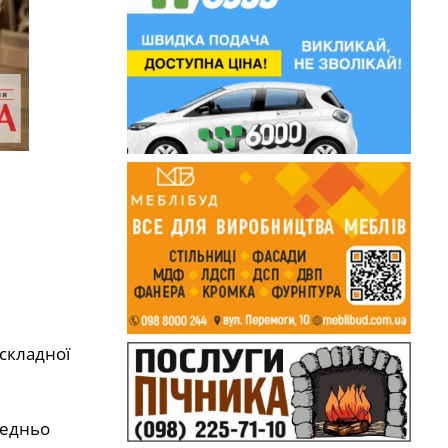
складної
редньо