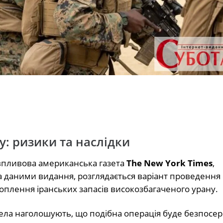
у: ризики та наслідки
 впливова американська газета
The New York Times
,
а даними видання, розглядається варіант проведення 
хоплення іранських запасів високозбагаченого урану.
рела наголошують, що подібна операція буде безпосе