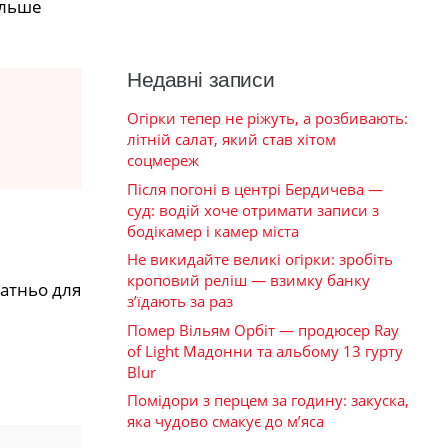
ільше
Недавні записи
Огірки тепер не ріжуть, а розбивають:
літній салат, який став хітом
соцмереж
Після погоні в центрі Бердичева —
суд: водій хоче отримати записи з
бодікамер і камер міста
Не викидайте великі огірки: зробіть
кроповий реліш — взимку банку
татньо для
з’їдають за раз
Помер Вільям Орбіт — продюсер Ray
of Light Мадонни та альбому 13 гурту
Blur
Помідори з перцем за годину: закуска,
яка чудово смакує до м’яса