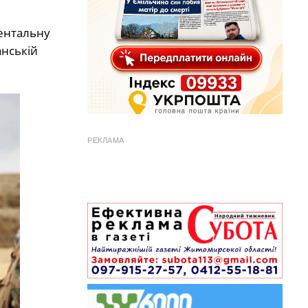
ментальну
анській
РЕКЛАМА