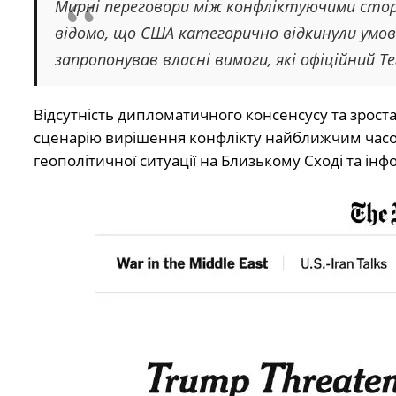
Мирні переговори між конфліктуючими стор
відомо, що США категорично відкинули умо
запропонував власні вимоги, які офіційний
Відсутність дипломатичного консенсусу та зрост
сценарію вирішення конфлікту найближчим час
геополітичної ситуації на Близькому Сході та інф