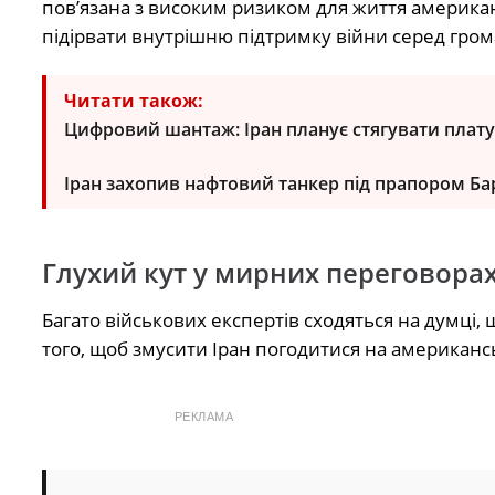
пов’язана з високим ризиком для життя американ
підірвати внутрішню підтримку війни серед гро
Читати також:
Цифровий шантаж: Іран планує стягувати плату 
Іран захопив нафтовий танкер під прапором Бар
Глухий кут у мирних переговора
Багато військових експертів сходяться на думці
того, щоб змусити Іран погодитися на американс
РЕКЛАМА