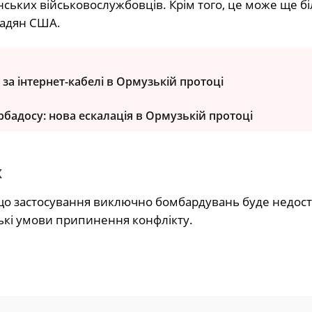
ських військовослужбовців. Крім того, це може ще б
мадян США.
за інтернет-кабелі в Ормузькій протоці
бадосу: нова ескалація в Ормузькій протоці
х
, що застосування виключно бомбардувань буде недос
ькі умови припинення конфлікту.