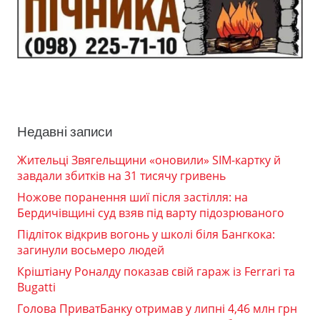
Недавні записи
Жительці Звягельщини «оновили» SIM-картку й
завдали збитків на 31 тисячу гривень
Ножове поранення шиї після застілля: на
Бердичівщині суд взяв під варту підозрюваного
Підліток відкрив вогонь у школі біля Бангкока:
загинули восьмеро людей
Кріштіану Роналду показав свій гараж із Ferrari та
Bugatti
Голова ПриватБанку отримав у липні 4,46 млн грн