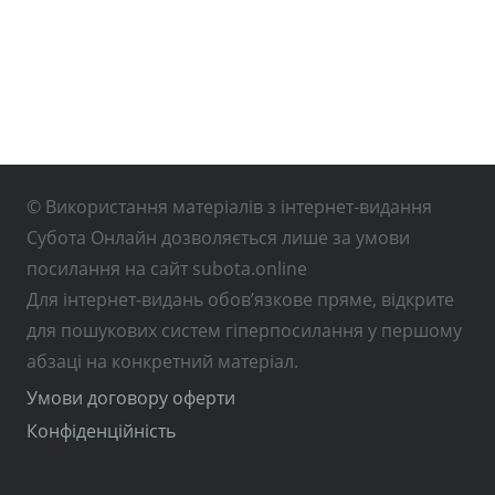
© Використання матеріалів з інтернет-видання
Субота Онлайн дозволяється лише за умови
посилання на сайт subota.online
Для інтернет-видань обов’язкове пряме, відкрите
для пошукових систем гіперпосилання у першому
абзаці на конкретний матеріал.
Умови договору оферти
Конфіденційність