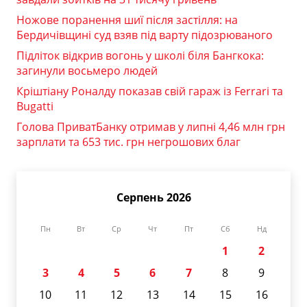
Ножове поранення шиї після застілля: на
Бердичівщині суд взяв під варту підозрюваного
Підліток відкрив вогонь у школі біля Бангкока:
загинули восьмеро людей
Кріштіану Роналду показав свій гараж із Ferrari та
Bugatti
Голова ПриватБанку отримав у липні 4,46 млн грн
зарплати та 653 тис. грн негрошових благ
Серпень 2026
Пн
Вт
Ср
Чт
Пт
Сб
Нд
1
2
3
4
5
6
7
8
9
10
11
12
13
14
15
16