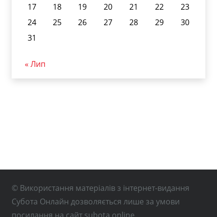
17
18
19
20
21
22
23
24
25
26
27
28
29
30
31
« Лип
© Використання матеріалів з інтернет-видання
Субота Онлайн дозволяється лише за умови
посилання на сайт subota.online