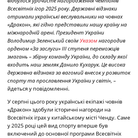
відбулося урочисте нагородження чемпіонів
Всесвітніх ігор 2025 року. Державні відзнаки
отримали українські веслувальники на човнах
«Дракон», які гідно представили нашу країну на
міжнародній арені. Президент України
Володимир Зеленський своїм
Указом
нагородив
орденом «За заслуги» ІІІ ступеня переможців
змагань – збірну команду України, до складу якої
входить наш земляк Данило Кухарук. Це висока
державна відзнака за вагомий внесок у розвиток
спорту та прославлення України у світі», –
йдеться у повідомленні.
У серпні цього року українські екіпажі човнів
«Дракон» здобули історичні нагороди на
Всесвітніх іграх у китайському місті Ченду. Саме
у 2025 році цей вид спорту вперше був
включений до основної програми Всесвітніх