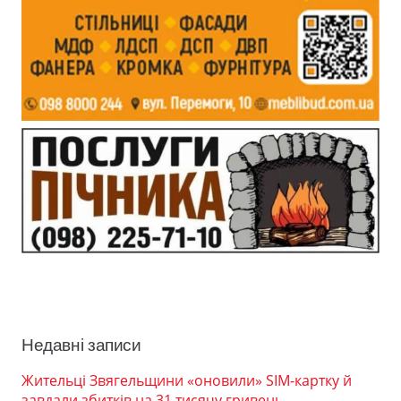
Недавні записи
Жительці Звягельщини «оновили» SIM-картку й
завдали збитків на 31 тисячу гривень