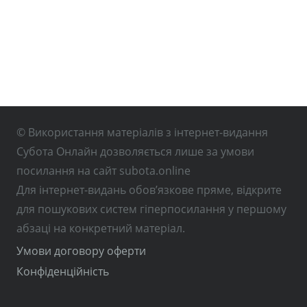
© Використання матеріалів з інтернет-видання
Субота Онлайн дозволяється лише за умови
посилання на сайт subota.online
Для інтернет-видань обов’язкове пряме, відкрите
для пошукових систем гіперпосилання у першому
абзаці на конкретний матеріал.
Умови договору оферти
Конфіденційність