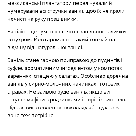
мексиканські плантатори перелічували й
нумерували всі стручки ванілі, щоб їх не крали
нечисті на руку працівники.
Ванілін – це суміш розтертої ванільної палички
із цукром. Його аромат не такий тонкий на
відміну від натуральної ванілі.
Ваніль стане гарною приправою до пудингів і
суфле, ароматичним інгредієнтом у компотах і
вареннях, спецією у салатах. Особливо доречна
ваніль у сирно-молочних начинках і готових
стравах. Не зайвою буде ваніль, якщо ви
готуєте мафіни з родзинками і пиріг із вишнею.
Під час виготовлення шоколаду або цукерок
вона теж потрібна.