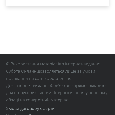
© Використання матеріалів з інтернет-видання
Субота Онлайн дозволяється лише за умови
посилання на сайт subota.online
Для інтернет-видань обов’язкове пряме, відкрите
для пошукових систем гіперпосилання у першому
абзаці на конкретний матеріал.
Умови договору оферти