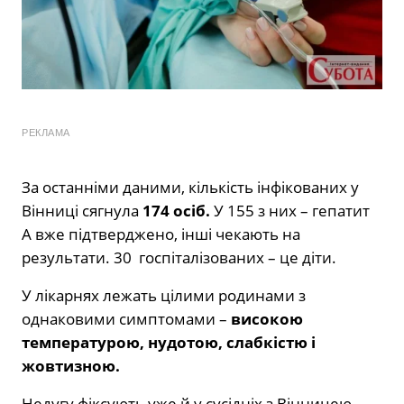
РЕКЛАМА
За останніми даними, кількість інфікованих у
Вінниці сягнула
174 осіб.
У 155 з них – гепатит
А вже підтверджено, інші чекають на
результати. 30 госпіталізованих – це діти.
У лікарнях лежать цілими родинами з
однаковими симптомами –
високою
температурою, нудотою, слабкістю і
жовтизною.
Недугу фіксують уже й у сусідніх з Вінницею