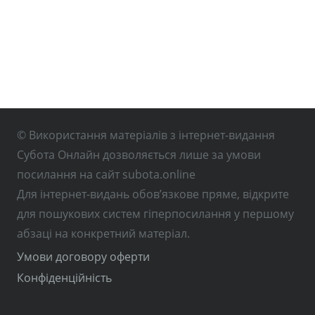
© Використання матеріалів з інтернет-видання
Субота Онлайн дозволяється лише за умови
посилання на сайт subota.online
Для інтернет-видань обов’язкове пряме, відкрите
для пошукових систем гіперпосилання у першому
абзаці на конкретний матеріал.
Умови договору оферти
Конфіденційність