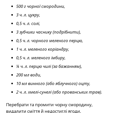
500 г чорної смородини,
3 ч. л. цукру,
0,5 ч. л. солі,
3 зубчики часнику (подрібнити),
0,5 ч. л. чорного меленого перцю,
1 ч. л. меленого коріандру,
0,5 ч. л. меленого імбиру,
¼ ч. л. перцю чилі (за бажанням),
200 мл води,
10 мл винного (або яблучного) оцту,
2 ч. л. хмелі-сунелі (або прованських трав).
Перебрати та промити чорну смородину,
видалити сміття й недостиглі ягоди.