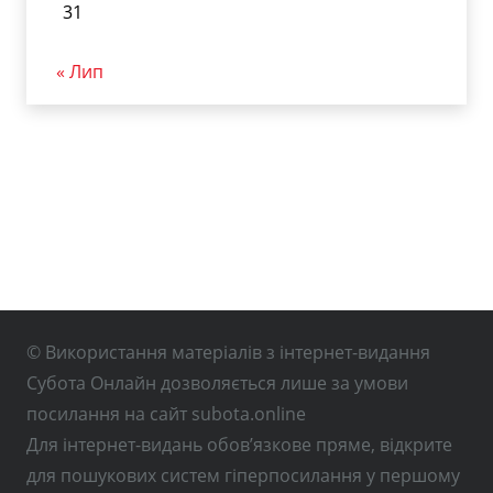
31
« Лип
© Використання матеріалів з інтернет-видання
Субота Онлайн дозволяється лише за умови
посилання на сайт subota.online
Для інтернет-видань обов’язкове пряме, відкрите
для пошукових систем гіперпосилання у першому