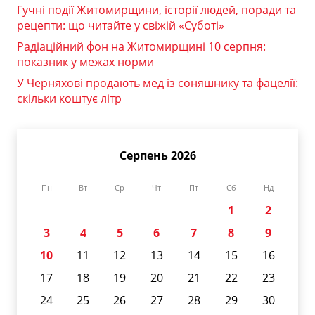
Гучні події Житомирщини, історії людей, поради та
рецепти: що читайте у свіжій «Суботі»
Радіаційний фон на Житомирщині 10 серпня:
показник у межах норми
У Черняхові продають мед із соняшнику та фацелії:
скільки коштує літр
Серпень 2026
Пн
Вт
Ср
Чт
Пт
Сб
Нд
1
2
3
4
5
6
7
8
9
10
11
12
13
14
15
16
17
18
19
20
21
22
23
24
25
26
27
28
29
30