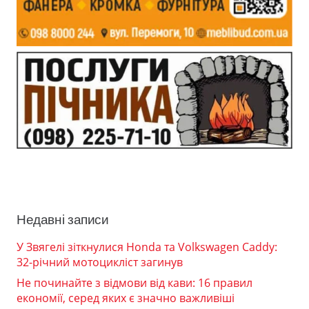
Недавні записи
У Звягелі зіткнулися Honda та Volkswagen Caddy:
32-річний мотоцикліст загинув
Не починайте з відмови від кави: 16 правил
економії, серед яких є значно важливіші