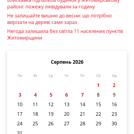
районі: пожежу ліквідували за годину
Не залишайте вишню до весни: що потрібно
вирізати на дереві саме зараз
Негода залишила без світла 11 населених пунктів
Житомирщини
Серпень 2026
Пн
Вт
Ср
Чт
Пт
Сб
Нд
1
2
3
4
5
6
7
8
9
10
11
12
13
14
15
16
17
18
19
20
21
22
23
24
25
26
27
28
29
30
31