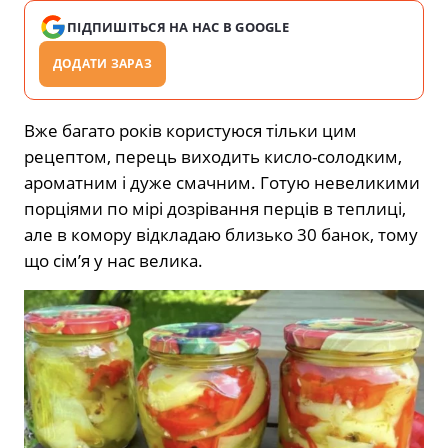
ПІДПИШІТЬСЯ НА НАС В GOOGLE
ДОДАТИ ЗАРАЗ
Вже багато років користуюся тільки цим
рецептом, перець виходить кисло-солодким,
ароматним і дуже смачним. Готую невеликими
порціями по мірі дозрівання перців в теплиці,
але в комору відкладаю близько 30 банок, тому
що сім’я у нас велика.