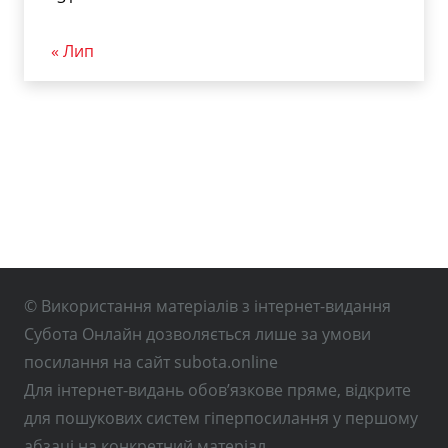
« Лип
© Використання матеріалів з інтернет-видання
Субота Онлайн дозволяється лише за умови
посилання на сайт subota.online
Для інтернет-видань обов’язкове пряме, відкрите
для пошукових систем гіперпосилання у першому
абзаці на конкретний матеріал.