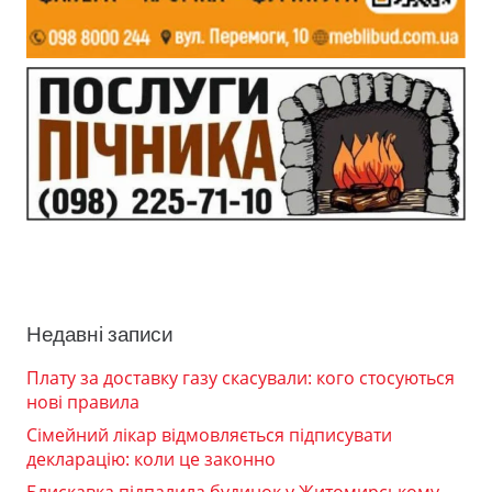
Недавні записи
Плату за доставку газу скасували: кого стосуються
нові правила
Сімейний лікар відмовляється підписувати
декларацію: коли це законно
Блискавка підпалила будинок у Житомирському