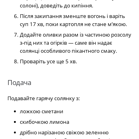
солоні), доведіть до кипіння.
Після закипання зменште вогонь і варіть
суп 17 хв, поки картопля не стане мʼякою.
Додайте оливки разом із частиною розсолу
з-під них та огірків — саме він надає
солянці особливого пікантного смаку.
Проваріть усе ще 5 хв.
Подача
Подавайте гарячу солянку з:
ложкою сметани
скибочкою лимона
дрібно нарізаною свіжою зеленню