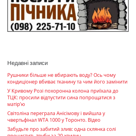
Недавні записи
Рушники більше не вбирають воду? Ось чому
кондиціонер вбиває тканину та чим його замінити
У Кривому Розі похоронна колона приїхала до
ТЦК: просили відпустити сина попрощатися з
матір’ю
Світоліна переграла Анісімову і вийшла у
чвертьфінал WTA 1000 у Торонто. Відео
Забудьте про забитий злив: одна склянка солі
прочистить труби за 20 хвилин