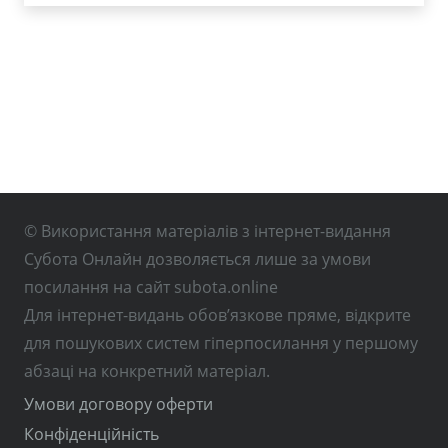
© Використання матеріалів з інтернет-видання
Субота Онлайн дозволяється лише за умови
посилання на сайт subota.online
Для інтернет-видань обов’язкове пряме, відкрите
для пошукових систем гіперпосилання у першому
абзаці на конкретний матеріал.
Умови договору оферти
Конфіденційність