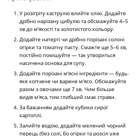
У розігріту каструлю влийте олію. Додайте
дрібно нарізану цибулю та обсмажуйте 4–5
хв до мʼякості та золотистого кольору.
Додайте натерті чи дрібно порізані солоні
огірки та томатну пасту. Смажте ще 5–6 хв,
постійно помішуйте — так утвориться
насичена основа для супу.
Додайте порізані мʼясні інгредієнти — будь-
яке копчене чи варене мʼясо. Обсмажуйте
разом з овочами ще 7 хв. Чим більше
видів мʼяса, тим глибший смак страви.
За бажанням додайте кубики сирої
картоплі.
Залийте водою, додайте мелений чорний
перець (без солі, бо огірки та розсіл уже