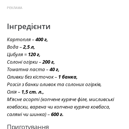
РЕКЛАМА
Інгредієнти
Картопля –
400 г,
Вода –
2,5 л,
Цибуля =
120 г,
Солоні огірки –
200 г,
Томатна паста –
40 г,
Оливки без кісточок –
1 банка,
Розсіл з банки оливок та солоних огірків,
Олія –
1,5 ст. л.,
Мʼясне асорті (копчене куряче філе, мисливські
ковбаски, варена чи копчена куряча ковбаса,
салямі чи шинка) –
600 г.
Приготування