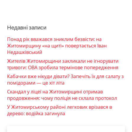
Недавні записи
Понад рік вважався зниклим безвісти: на
Житомирщину «на щиті» повертається Іван
Недашківський
Жителів Житомирщини закликали не ігнорувати
тривоги: ОВА зробила термінове попередження
Кабачки вже нікуди дівати? Запечіть їх для салату з
помідорами — це хіт літа
Скандал у ліцеї на Житомирщині отримав
продовження: чому поліція не склала протокол
У Житомирському районі легковик врізався в
дерево: водійка загинула