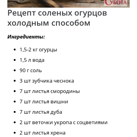
Рецепт соленых огурцов
холодным способом
Ингредиенты:
1,5-2 кг огурцы
1,5 л вода
90 г соль
3 шт зубчика чеснока
7 шт листья смородины
7 шт листья вишни
7 шт листья дуба
2 шт веточки укропа с соцветиями
2 шт листья хрена