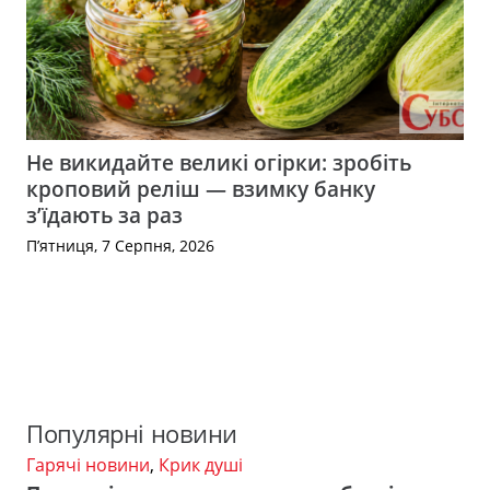
Не викидайте великі огірки: зробіть
кроповий реліш — взимку банку
з’їдають за раз
П’ятниця, 7 Серпня, 2026
Популярні новини
Гарячі новини
,
Крик душі