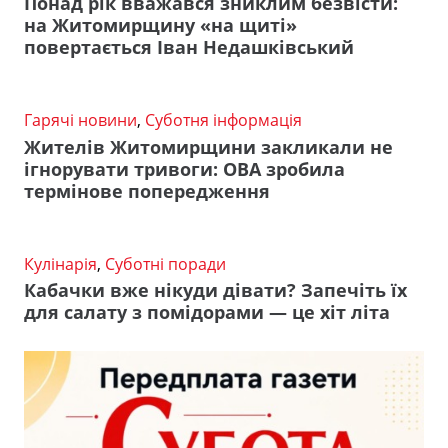
Понад рік вважався зниклим безвісти:
на Житомирщину «на щиті»
повертається Іван Недашківський
Гарячі новини
,
Суботня інформація
Жителів Житомирщини закликали не
ігнорувати тривоги: ОВА зробила
термінове попередження
Кулінарія
,
Суботні поради
Кабачки вже нікуди дівати? Запечіть їх
для салату з помідорами — це хіт літа