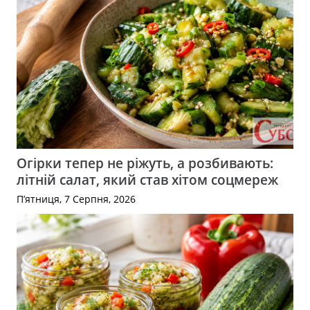
Огірки тепер не ріжуть, а розбивають:
літній салат, який став хітом соцмереж
П’ятниця, 7 Серпня, 2026