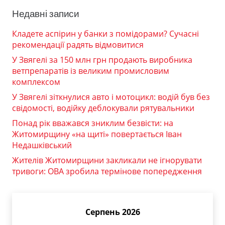
Недавні записи
Кладете аспірин у банки з помідорами? Сучасні
рекомендації радять відмовитися
У Звягелі за 150 млн грн продають виробника
ветпрепаратів із великим промисловим
комплексом
У Звягелі зіткнулися авто і мотоцикл: водій був без
свідомості, водійку деблокували рятувальники
Понад рік вважався зниклим безвісти: на
Житомирщину «на щиті» повертається Іван
Недашківський
Жителів Житомирщини закликали не ігнорувати
тривоги: ОВА зробила термінове попередження
Серпень 2026