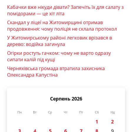
Кабачки вже нікуди дівати? Запечіть їх для салату з
помідорами — це хіт літа
Скандал у ліцеї на Житомирщині отримав
продовження: чому поліція не склала протокол
У Житомирському районі легковик врізався в
дерево: водійка загинула
Огірки ростуть гачком: чому не варто одразу
сипати калій під кущі
Черняхівська громада втратила захисника
Олександра Капустіна
Серпень 2026
Пн
Вт
Ср
Чт
Пт
Сб
Нд
1
2
3
4
5
6
7
8
9