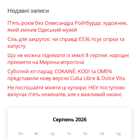
Недавні записи
П’ять років без Олександра Ройтбурда: художник,
який змінив Одеський музей
Сіль для закруток: чи справді Е536 псує огірки та
капусту
Що не можна піднімати із землі 8 серпня: народні
прикмети на Мирона-вітрогона
Суботній хіт-парад: COKAINÉ, KODI та OMEN
представили нову версію Cuba Libre & Dolce Vita
Не поспішайте міняти ці купюри: НБУ поступово
вилучає п’ять номіналів, але є важливий нюанс
Серпень 2026
Пн
Вт
Ср
Чт
Пт
Сб
Нд