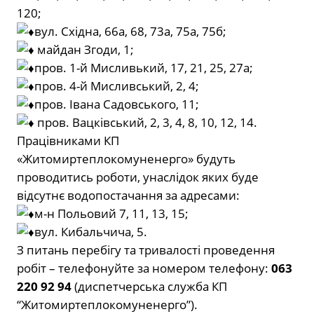
120;
вул. Східна, 66а, 68, 73а, 75а, 75б;
майдан Згоди, 1;
пров. 1-й Мисливький, 17, 21, 25, 27а;
пров. 4-й Мисливський, 2, 4;
пров. Івана Садовського, 11;
пров. Вацківський, 2, 3, 4, 8, 10, 12, 14.
Працівниками КП
«Житомиртеплокомуненерго» будуть
проводитись роботи, унаслідок яких буде
відсутнє водопостачання за адресами:
м-н Польовий 7, 11, 13, 15;
вул. Кибальчича, 5.
З питань перебігу та тривалості проведення
робіт – телефонуйте за номером телефону:
063
220 92 94
(диспетчерська служба КП
“Житомиртеплокомуненерго”).