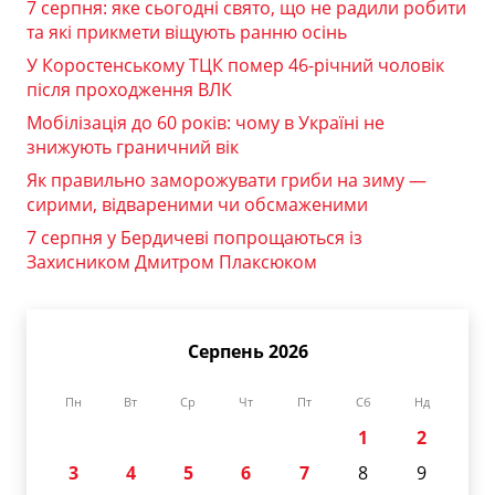
7 серпня: яке сьогодні свято, що не радили робити
та які прикмети віщують ранню осінь
У Коростенському ТЦК помер 46-річний чоловік
після проходження ВЛК
Мобілізація до 60 років: чому в Україні не
знижують граничний вік
Як правильно заморожувати гриби на зиму —
сирими, відвареними чи обсмаженими
7 серпня у Бердичеві попрощаються із
Захисником Дмитром Плаксюком
Серпень 2026
Пн
Вт
Ср
Чт
Пт
Сб
Нд
1
2
3
4
5
6
7
8
9