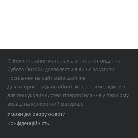
© Використання матеріалів з інтернет-видання
Субота Онлайн дозволяється лише за умови
посилання на сайт subota.online
Для інтернет-видань обов’язкове пряме, відкрите
для пошукових систем гіперпосилання у першому
абзаці на конкретний матеріал.
Умови договору оферти
Конфіденційність