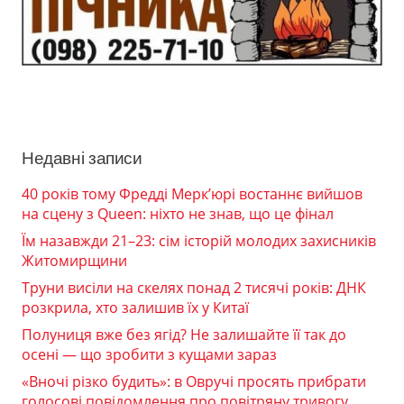
Недавні записи
40 років тому Фредді Мерк’юрі востаннє вийшов
на сцену з Queen: ніхто не знав, що це фінал
Їм назавжди 21–23: сім історій молодих захисників
Житомирщини
Труни висіли на скелях понад 2 тисячі років: ДНК
розкрила, хто залишив їх у Китаї
Полуниця вже без ягід? Не залишайте її так до
осені — що зробити з кущами зараз
«Вночі різко будить»: в Овручі просять прибрати
голосові повідомлення про повітряну тривогу