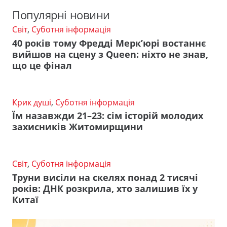
Популярні новини
Світ
,
Суботня інформація
40 років тому Фредді Мерк’юрі востаннє
вийшов на сцену з Queen: ніхто не знав,
що це фінал
Крик душі
,
Суботня інформація
Їм назавжди 21–23: сім історій молодих
захисників Житомирщини
Світ
,
Суботня інформація
Труни висіли на скелях понад 2 тисячі
років: ДНК розкрила, хто залишив їх у
Китаї