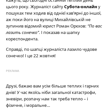
Кажуть, що сьогодні останній теплий день
цього року. Журналіст сайту
Субота-онлайн
у
пошуках тем ходив від однієї кав’ярні до іншої,
аж поки його на вулиці Михайлівській не
зупинив відомий юрист Роман Орєхов:
“По вас
лазить сонечко”
. І показав на шапку
кореспондента.
Справді, по шапці журналіста лазило чудове
сонечко! І це 22 жовтня!
РЕКЛАМА
Друзі, бажаю вам усім більше теплих і гарних
днів! У час якоїсь ніби загальної катастрофи,
зневіри, розпачу нам так треба тепло – і
фізичне, і моральне…