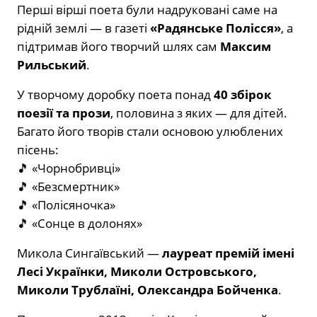
Перші вірші поета були надруковані саме на
рідній землі — в газеті
«Радянське Полісся»
, а
підтримав його творчий шлях сам
Максим
Рильський
.
У творчому доробку поета понад
40 збірок
поезії та прози
, половина з яких — для дітей.
Багато його творів стали основою улюблених
пісень:
🎵 «Чорнобривці»
🎵 «Безсмертник»
🎵 «Полісяночка»
🎵 «Сонце в долонях»
Микола Сингаївський —
лауреат премій імені
Лесі Українки, Миколи Островського,
Миколи Трублаїні, Олександра Бойченка
.