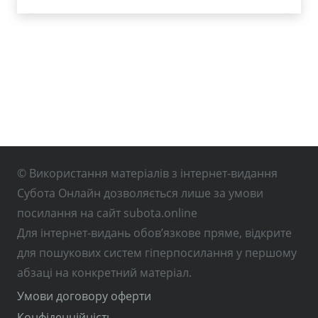
© Використання матеріалів з інтернет-видання
Субота Онлайн дозволяється лише за умови
посилання на сайт subota.online
Для інтернет-видань обов’язкове пряме, відкрите
для пошукових систем гіперпосилання у першому
абзаці на конкретний матеріал.
Умови договору оферти
Конфіденційність