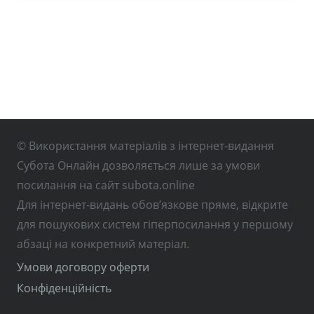
© Використання матеріалів з інтернет-видання
Субота Онлайн дозволяється лише за умови
посилання на сайт subota.online
Для інтернет-видань обов’язкове пряме, відкрите
для пошукових систем гіперпосилання у першому
абзаці на конкретний матеріал.
Умови договору оферти
Конфіденційність