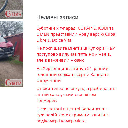
Недавні записи
Суботній хіт-парад: COKAINÉ, KODI та
OMEN представили нову версію Cuba
Libre & Dolce Vita
Не поспішайте міняти ці купюри: НБУ
поступово вилучає п’ять номіналів,
але є важливий нюанс
На Херсонщині загинув 51-річний
головний сержант Сергій Капітан з
Овруччини
Огірки тепер не ріжуть, а розбивають:
літній салат, який став хітом
соцмереж
Після погоні в центрі Бердичева —
суд: водій хоче отримати записи з
бодікамер і камер міста