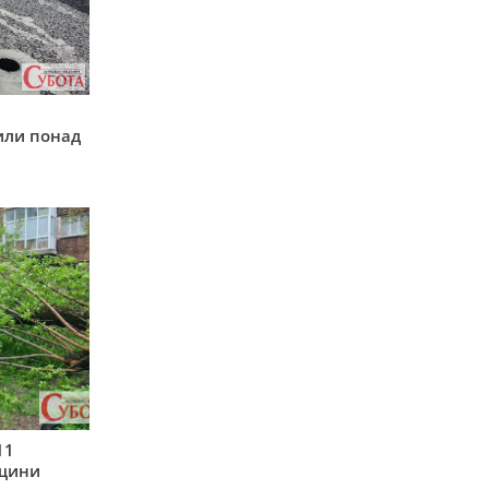
у
или понад
11
рщини