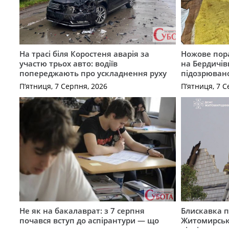
На трасі біля Коростеня аварія за
Ножове пора
участю трьох авто: водіїв
на Бердичів
попереджають про ускладнення руху
підозрюван
П’ятниця, 7 Серпня, 2026
П’ятниця, 7 С
Не як на бакалаврат: з 7 серпня
Блискавка п
почався вступ до аспірантури — що
Житомирськ