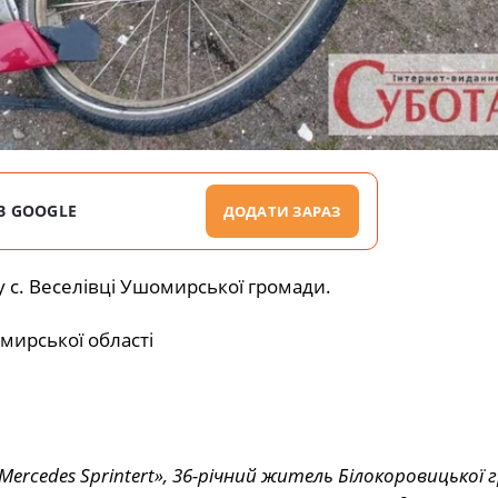
В GOOGLE
ДОДАТИ ЗАРАЗ
 у с. Веселівці Ушомирської громади.
омирської області
ercedes Sprintert», 36-річний житель Білокоровицької