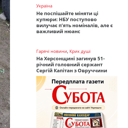
Україна
Не поспішайте міняти ці
купюри: НБУ поступово
вилучає п’ять номіналів, але є
важливий нюанс
Гарячі новини
,
Крик душі
На Херсонщині загинув 51-
річний головний сержант
Сергій Капітан з Овруччини