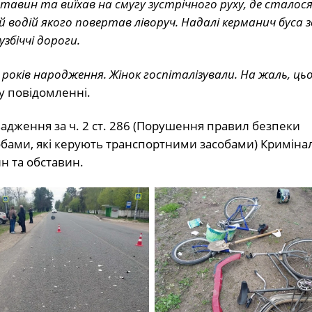
тавин та виїхав на смугу зустрічного руху, де сталос
й водій якого повертав ліворуч. Надалі керманич буса з
збіччі дороги.
 років народження. Жінок госпіталізували. На жаль, ць
у повідомленні.
адження за ч. 2 ст. 286 (Порушення правил безпеки
обами, які керують транспортними засобами) Криміна
н та обставин.