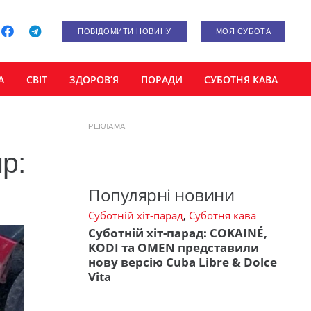
ПОВІДОМИТИ НОВИНУ
МОЯ СУБОТА
А
СВІТ
ЗДОРОВ’Я
ПОРАДИ
СУБОТНЯ КАВА
РЕКЛАМА
р:
Популярні новини
Суботній хіт-парад
,
Суботня кава
Суботній хіт-парад: COKAINÉ,
KODI та OMEN представили
нову версію Cuba Libre & Dolce
Vita