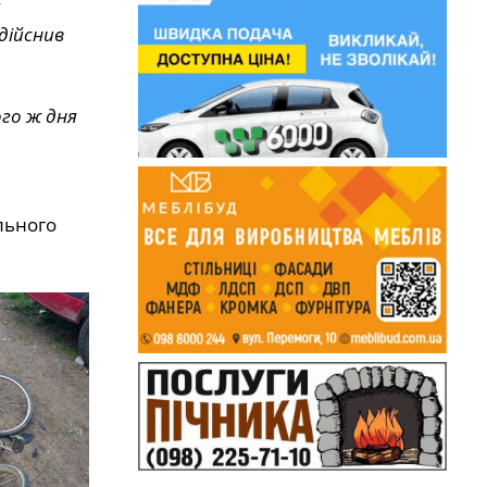
я
дійснив
ого ж дня
льного