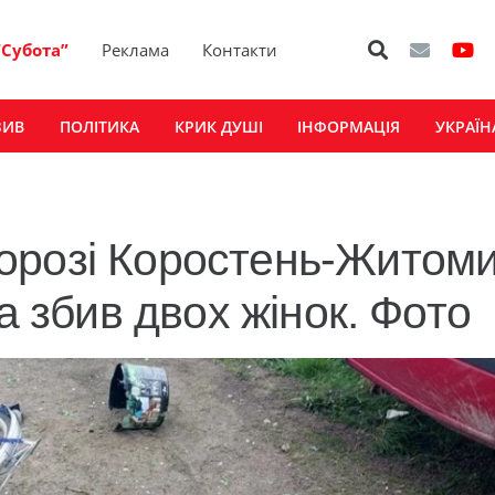
“Субота”
Реклама
Контакти
ЗИВ
ПОЛІТИКА
КРИК ДУШІ
ІНФОРМАЦІЯ
УКРАЇН
орозі Коростень-Житоми
а збив двох жінок. Фото