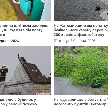
нення шиї після застілля:
На Житомирщині від початк
щині суд взяв під варту
будівельного сезону перевір
ого
200 кернів асфальтобетону
ерпня, 2026
П’ятниця, 7 Серпня, 2026
ідпалила будинок у
Негода залишила без світла 
ому районі: пожежу
населених пунктів Житоми