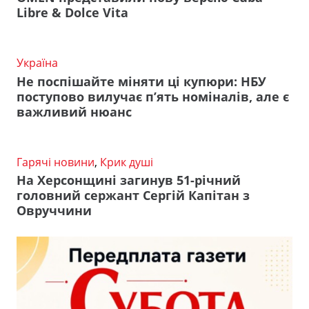
Libre & Dolce Vita
Україна
Не поспішайте міняти ці купюри: НБУ
поступово вилучає п’ять номіналів, але є
важливий нюанс
Гарячі новини
,
Крик душі
На Херсонщині загинув 51-річний
головний сержант Сергій Капітан з
Овруччини