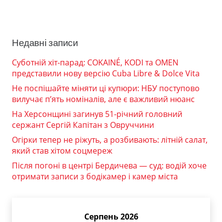
Недавні записи
Суботній хіт-парад: COKAINÉ, KODI та OMEN
представили нову версію Cuba Libre & Dolce Vita
Не поспішайте міняти ці купюри: НБУ поступово
вилучає п’ять номіналів, але є важливий нюанс
На Херсонщині загинув 51-річний головний
сержант Сергій Капітан з Овруччини
Огірки тепер не ріжуть, а розбивають: літній салат,
який став хітом соцмереж
Після погоні в центрі Бердичева — суд: водій хоче
отримати записи з бодікамер і камер міста
Серпень 2026