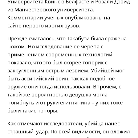
Университета Квинс в Белфасте и Розали Дэвид
из Манчестерского университета.
Комментарии ученых опубликованы на
сайте первого из этих вузов.
Прежде считалось, что Такабути была сражена
ножом. Но исследование ее черепа с
применением современных технологий
показало, что это был скорее топорик с
закругленным острым лезвием. Убийцей мог
быть ассирийский воин, так как подобное
оружие они тогда использовали. Впрочем, с
такой же вероятностью девушка могла
погибнуть и от руки египтянина – у них тоже
были такие топоры.
Как отмечают исследователи, убийца нанес
страшный удар. По всей видимости, он вложил