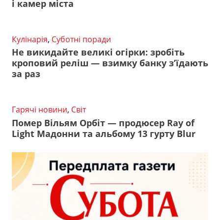
і камер міста
Кулінарія
,
Суботні поради
Не викидайте великі огірки: зробіть
кроповий реліш — взимку банку з’їдають
за раз
Гарячі новини
,
Світ
Помер Вільям Орбіт — продюсер Ray of
Light Мадонни та альбому 13 гурту Blur