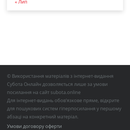
« Лип
© Використання матеріалів з інтернет-видання
Субота Онлайн дозволяється лише за умови
посилання на сайт subota.online
Для інтернет-видань обов’язкове пряме, відкрите
для пошукових систем гіперпосилання у першому
абзаці на конкретний матеріал.
Умови договору оферти