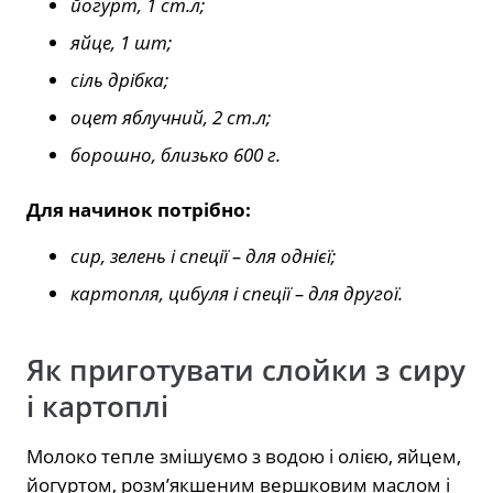
йогурт, 1 ст.л;
яйце, 1 шт;
сіль дрібка;
оцет яблучний, 2 ст.л;
борошно, близько 600 г.
Для начинок потрібно:
сир, зелень і спеції – для однієї;
картопля, цибуля і спеції – для другої.
Як приготувати слойки з сиру
і картоплі
Молоко тепле змішуємо з водою і олією, яйцем,
йогуртом, розм’якшеним вершковим маслом і