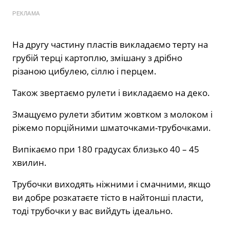
РЕКЛАМА
На другу частину пластів викладаємо терту на
грубій терці картоплю, змішану з дрібно
різаною цибулею, сіллю і перцем.
Також звертаємо рулети і викладаємо на деко.
Змащуємо рулети збитим жовтком з молоком і
ріжемо порційними шматочками-трубочками.
Випікаємо при 180 градусах близько 40 – 45
хвилин.
Трубочки виходять ніжними і смачними, якщо
ви добре розкатаєте тісто в найтонші пласти,
тоді трубочки у вас вийдуть ідеально.