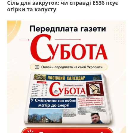
Сіль для закруток: чи справді Е536 псує
огірки та капусту