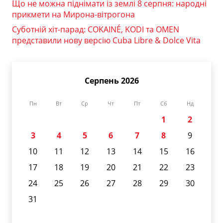
Що не можна піднімати із землі 8 серпня: народні
прикмети на Мирона-вітрогона
Суботній хіт-парад: COKAINÉ, KODI та OMEN
представили нову версію Cuba Libre & Dolce Vita
Серпень 2026
Пн
Вт
Ср
Чт
Пт
Сб
Нд
1
2
3
4
5
6
7
8
9
10
11
12
13
14
15
16
17
18
19
20
21
22
23
24
25
26
27
28
29
30
31