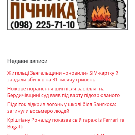
Недавні записи
Жительці Звягельщини «оновили» SIM-картку й
завдали збитків на 31 тисячу гривень
Ножове поранення шиї після застілля: на
Бердичівщині суд взяв під варту підозрюваного
Підліток відкрив вогонь у школі біля Бангкока:
загинули восьмеро людей
Кріштіану Роналду показав свій гараж із Ferrari та
Bugatti