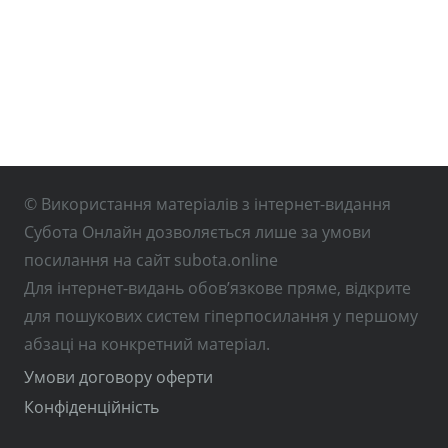
© Використання матеріалів з інтернет-видання
Субота Онлайн дозволяється лише за умови
посилання на сайт subota.online
Для інтернет-видань обов’язкове пряме, відкрите
для пошукових систем гіперпосилання у першому
абзаці на конкретний матеріал.
Умови договору оферти
Конфіденційність