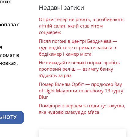
ских
Недавні записи
Огірки тепер не ріжуть, а розбивають:
опала с
літній салат, який став хітом
соцмереж
Після погоні в центрі Бердичева —
я
суд: водій хоче отримати записи з
бодікамер і камер міста
ломат в
Не викидайте великі огірки: зробіть
новках.
кроповий реліш — взимку банку
з’їдають за раз
Помер Вільям Орбіт — продюсер Ray
of Light Мадонни та альбому 13 гурту
Blur
Помідори з перцем за годину: закуска,
яка чудово смакує до м’яса
ЬНОТУ