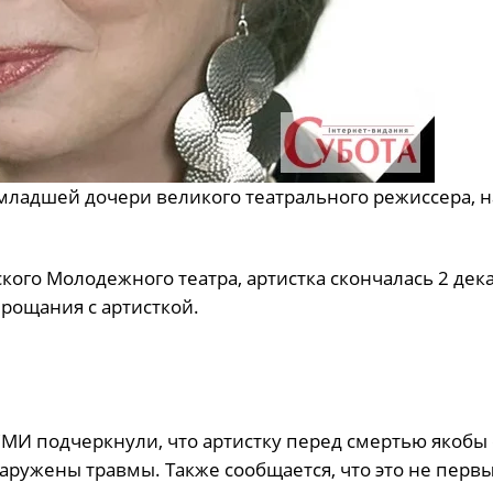
младшей дочери великого театрального режиссера, 
кого Молодежного театра, артистка скончалась 2 дек
прощания с артисткой.
 СМИ подчеркнули, что артистку перед смертью якобы
аружены травмы. Также сообщается, что это не первы