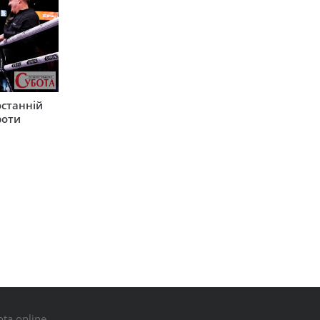
останній
роти
ta.online