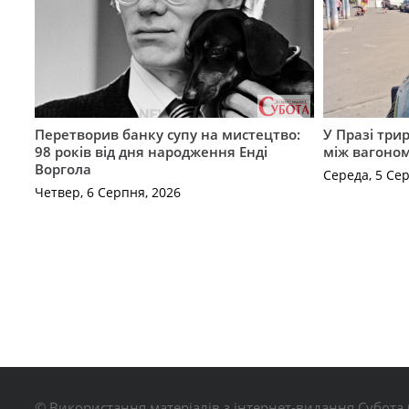
Перетворив банку супу на мистецтво:
У Празі три
98 років від дня народження Енді
між вагоно
Воргола
Середа, 5 Се
Четвер, 6 Серпня, 2026
© Використання матеріалів з інтернет-видання Субота 