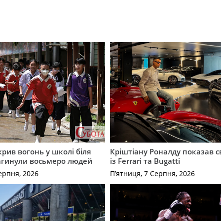
крив вогонь у школі біля
Кріштіану Роналду показав с
агинули восьмеро людей
із Ferrari та Bugatti
ерпня, 2026
П’ятниця, 7 Серпня, 2026