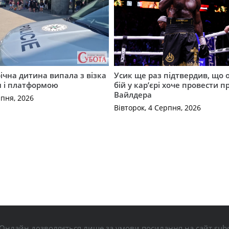
річна дитина випала з візка
Усик ще раз підтвердив, що 
м і платформою
бій у кар’єрі хоче провести п
Вайлдера
рпня, 2026
Вівторок, 4 Серпня, 2026
Онлайн дозволяється лише за умови посилання на сайт subo