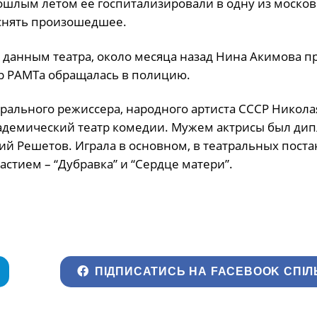
прошлым летом ее госпитализировали в одну из москов
яснять произошедшее.
 данным театра, около месяца назад Нина Акимова пр
тор РАМТа обращалась в полицию.
рального режиссера, народного артиста СССР Никола
кадемический театр комедии. Мужем актрисы был дип
й Решетов. Играла в основном, в театральных поста
стием – “Дубравка” и “Сердце матери”.
ПІДПИСАТИСЬ НА FACEBOOK СПІЛ