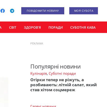
ПОВІДОМИТИ НОВИНУ
МОЯ СУБОТА
А
СВІТ
ЗДОРОВ’Я
ПОРАДИ
СУБОТНЯ КАВА
РЕКЛАМА
Популярні новини
Кулінарія
,
Суботні поради
Огірки тепер не ріжуть, а
розбивають: літній салат, який
став хітом соцмереж
Гарячі новини