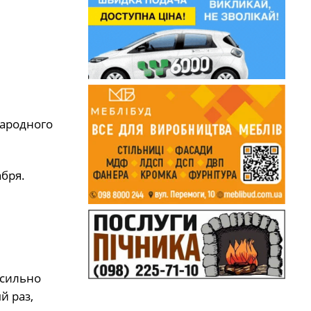
народного
абря.
 сильно
й раз,