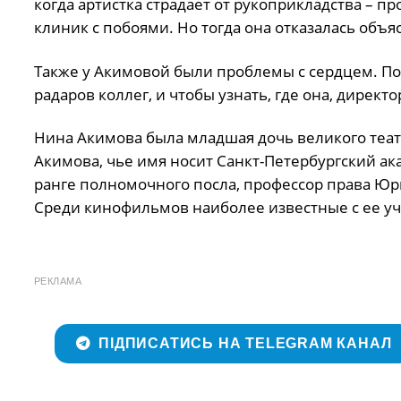
когда артистка страдает от рукоприкладства – 
клиник с побоями. Но тогда она отказалась объ
Также у Акимовой были проблемы с сердцем. По
радаров коллег, и чтобы узнать, где она, дирек
Нина Акимова была младшая дочь великого теат
Акимова, чье имя носит Санкт-Петербургский а
ранге полномочного посла, профессор права Юри
Среди кинофильмов наиболее известные с ее уча
РЕКЛАМА
ПІДПИСАТИСЬ НА TELEGRAM КАНАЛ