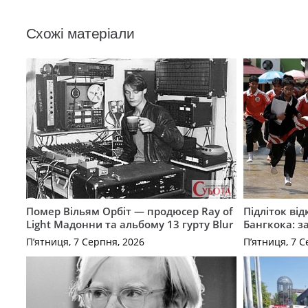
Схожі матеріали
Помер Вільям Орбіт — продюсер Ray of
Підліток від
Light Мадонни та альбому 13 гурту Blur
Бангкока: з
П’ятниця, 7 Серпня, 2026
П’ятниця, 7 С