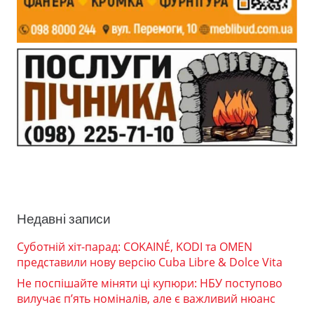
Недавні записи
Суботній хіт-парад: COKAINÉ, KODI та OMEN
представили нову версію Cuba Libre & Dolce Vita
Не поспішайте міняти ці купюри: НБУ поступово
вилучає п’ять номіналів, але є важливий нюанс