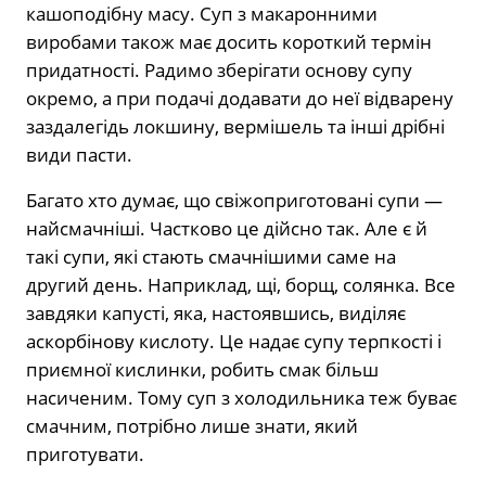
кашоподібну масу. Суп з макаронними
виробами також має досить короткий термін
придатності. Радимо зберігати основу супу
окремо, а при подачі додавати до неї відварену
заздалегідь локшину, вермішель та інші дрібні
види пасти.
Багато хто думає, що свіжоприготовані супи —
найсмачніші. Частково це дійсно так. Але є й
такі супи, які стають смачнішими саме на
другий день. Наприклад, щі, борщ, солянка. Все
завдяки капусті, яка, настоявшись, виділяє
аскорбінову кислоту. Це надає супу терпкості і
приємної кислинки, робить смак більш
насиченим. Тому суп з холодильника теж буває
смачним, потрібно лише знати, який
приготувати.