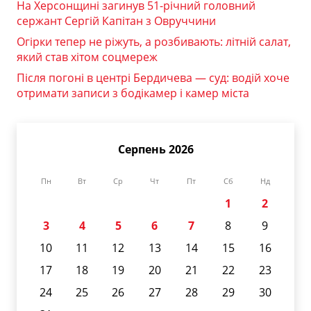
На Херсонщині загинув 51-річний головний
сержант Сергій Капітан з Овруччини
Огірки тепер не ріжуть, а розбивають: літній салат,
який став хітом соцмереж
Після погоні в центрі Бердичева — суд: водій хоче
отримати записи з бодікамер і камер міста
Серпень 2026
Пн
Вт
Ср
Чт
Пт
Сб
Нд
1
2
3
4
5
6
7
8
9
10
11
12
13
14
15
16
17
18
19
20
21
22
23
24
25
26
27
28
29
30