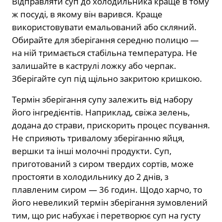
Відправляти суп до холодильника краще в тому
ж посуді, в якому він варився. Краще
використовувати емальований або скляний.
Обирайте для зберігання середню полицю —
на ній тримається стабільна температура. Не
залишайте в каструлі ложку або черпак.
Зберігайте суп під щільно закритою кришкою.
Термін зберігання супу залежить від набору
його інгредієнтів. Наприклад, свіжа зелень,
додана до страви, прискорить процес псування.
Не сприяють тривалому зберіганню яйця,
вершки та інші молочні продукти. Суп,
приготований з сиром твердих сортів, може
простояти в холодильнику до 2 днів, з
плавленим сиром — 36 годин. Щодо харчо, то
його невеликий термін зберігання зумовлений
тим, що рис набухає і перетворює суп на густу