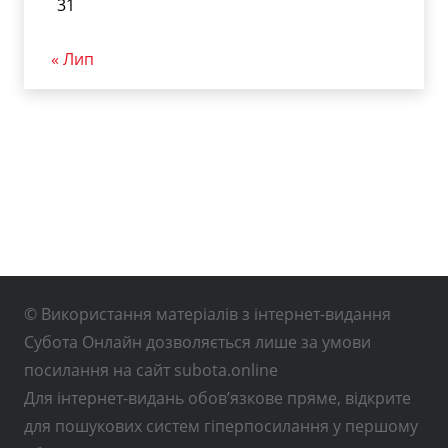
31
« Лип
© Використання матеріалів з інтернет-видання
Субота Онлайн дозволяється лише за умови
посилання на сайт subota.online
Для інтернет-видань обов’язкове пряме, відкрите
для пошукових систем гіперпосилання у першому