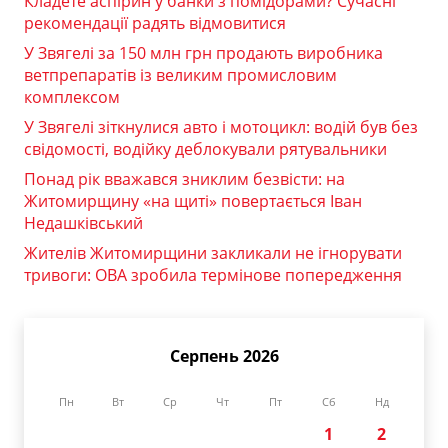
Кладете аспірин у банки з помідорами? Сучасні
рекомендації радять відмовитися
У Звягелі за 150 млн грн продають виробника
ветпрепаратів із великим промисловим
комплексом
У Звягелі зіткнулися авто і мотоцикл: водій був без
свідомості, водійку деблокували рятувальники
Понад рік вважався зниклим безвісти: на
Житомирщину «на щиті» повертається Іван
Недашківський
Жителів Житомирщини закликали не ігнорувати
тривоги: ОВА зробила термінове попередження
Серпень 2026
Пн
Вт
Ср
Чт
Пт
Сб
Нд
1
2