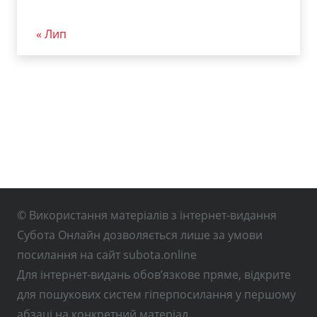
« Лип
© Використання матеріалів з інтернет-видання
Субота Онлайн дозволяється лише за умови
посилання на сайт subota.online
Для інтернет-видань обов’язкове пряме, відкрите
для пошукових систем гіперпосилання у першому
абзаці на конкретний матеріал.