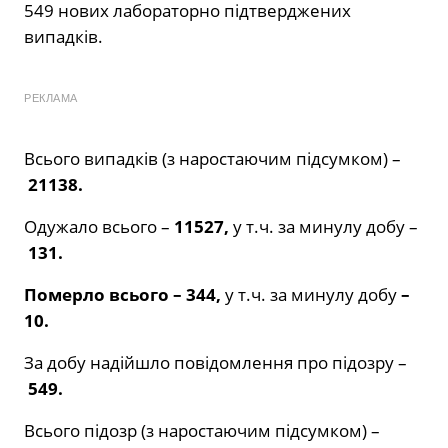
549 нових лабораторно підтверджених
випадків.
РЕКЛАМА
Всього випадків (з наростаючим підсумком) –
21138
.
Одужало всього –
11527,
у т.ч. за минулу добу –
131.
Померло всього – 344,
у т.ч. за минулу добу
–
10.
За добу надійшло повідомлення про підозру –
549.
Всього підозр (з наростаючим підсумком) –