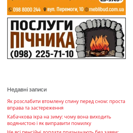
Недавні записи
Як розслабити втомлену спину перед сном: проста
вправа та застереження
Кабачкова ікра на зиму: чому вона виходить
водянистою і як виправити помилку
Не всі пенсійні доплати призначають без заяви: