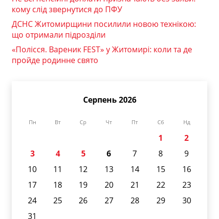
кому слід звернутися до ПФУ
ДСНС Житомирщини посилили новою технікою:
що отримали підрозділи
«Полісся. Вареник FEST» у Житомирі: коли та де
пройде родинне свято
Серпень 2026
Пн
Вт
Ср
Чт
Пт
Сб
Нд
1
2
3
4
5
6
7
8
9
10
11
12
13
14
15
16
17
18
19
20
21
22
23
24
25
26
27
28
29
30
31