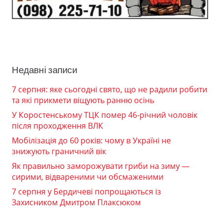
Недавні записи
7 серпня: яке сьогодні свято, що не радили робити
та які прикмети віщують ранню осінь
У Коростенському ТЦК помер 46-річний чоловік
після проходження ВЛК
Мобілізація до 60 років: чому в Україні не
знижують граничний вік
Як правильно заморожувати гриби на зиму —
сирими, відвареними чи обсмаженими
7 серпня у Бердичеві попрощаються із
Захисником Дмитром Плаксюком