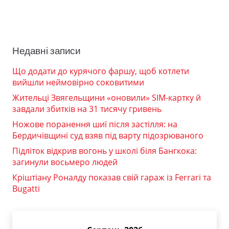
Недавні записи
Що додати до курячого фаршу, щоб котлети
вийшли неймовірно соковитими
Жительці Звягельщини «оновили» SIM-картку й
завдали збитків на 31 тисячу гривень
Ножове поранення шиї після застілля: на
Бердичівщині суд взяв під варту підозрюваного
Підліток відкрив вогонь у школі біля Бангкока:
загинули восьмеро людей
Кріштіану Роналду показав свій гараж із Ferrari та
Bugatti