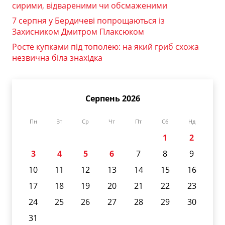
сирими, відвареними чи обсмаженими
7 серпня у Бердичеві попрощаються із
Захисником Дмитром Плаксюком
Росте купками під тополею: на який гриб схожа
незвична біла знахідка
Серпень 2026
Пн
Вт
Ср
Чт
Пт
Сб
Нд
1
2
3
4
5
6
7
8
9
10
11
12
13
14
15
16
17
18
19
20
21
22
23
24
25
26
27
28
29
30
31