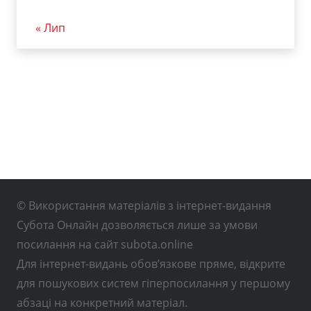
« Лип
© Використання матеріалів з інтернет-видання
Субота Онлайн дозволяється лише за умови
посилання на сайт subota.online
Для інтернет-видань обов’язкове пряме, відкрите
для пошукових систем гіперпосилання у першому
абзаці на конкретний матеріал.