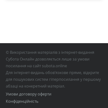
© Використання матеріалів з інтернет-видання
Субота Онлайн дозволяється лише за умови
посилання на сайт subota.online
Для інтернет-видань обов’язкове пряме, відкрите
для пошукових систем гіперпосилання у першому
абзаці на конкретний матеріал.
Умови договору оферти
Конфіденційність