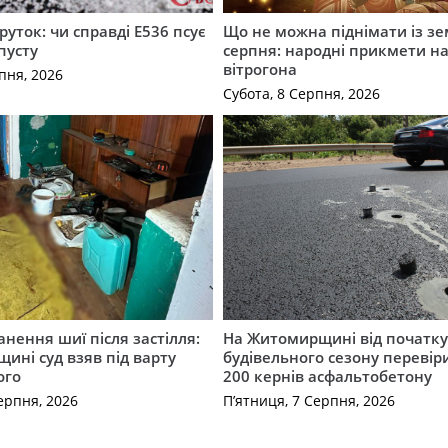
руток: чи справді Е536 псує
Що не можна піднімати із зе
пусту
серпня: народні прикмети н
вітрогона
пня, 2026
Субота, 8 Серпня, 2026
нення шиї після застілля:
На Житомирщині від початк
щині суд взяв під варту
будівельного сезону перевір
ого
200 кернів асфальтобетону
ерпня, 2026
П’ятниця, 7 Серпня, 2026