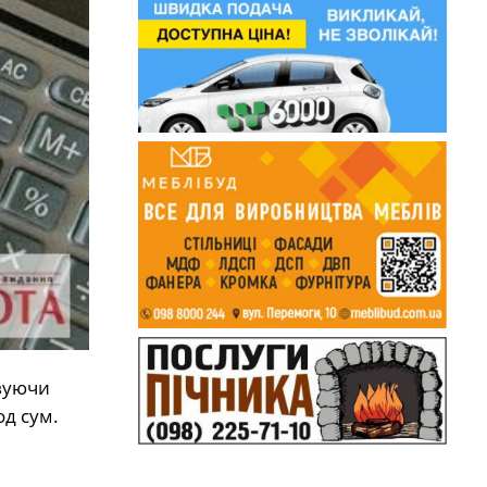
овуючи
од сум.