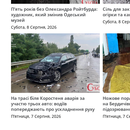
П’ять років без Олександра Ройтбурда:
Сіль для зак
художник, який змінив Одеський
огірки та ка
музей
Субота, 8 Сер
Субота, 8 Серпня, 2026
На трасі біля Коростеня аварія за
Ножове пора
участю трьох авто: водіїв
на Бердичів
попереджають про ускладнення руху
підозрюван
П’ятниця, 7 Серпня, 2026
П’ятниця, 7 С