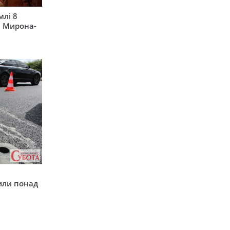
млі 8
а Мирона-
у
или понад