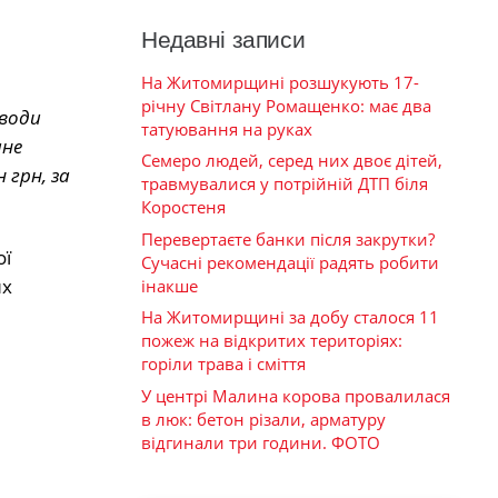
Недавні записи
На Житомирщині розшукують 17-
річну Світлану Ромащенко: має два
 води
татуювання на руках
ане
Семеро людей, серед них двоє дітей,
 грн, за
травмувалися у потрійній ДТП біля
Коростеня
Перевертаєте банки після закрутки?
ої
Сучасні рекомендації радять робити
их
інакше
На Житомирщині за добу сталося 11
пожеж на відкритих територіях:
горіли трава і сміття
У центрі Малина корова провалилася
в люк: бетон різали, арматуру
відгинали три години. ФОТО