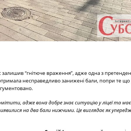
с залишив “гнітюче враження”, адже одна з претенде
тримала несправедливо занижені бали, попри те що її
ргументовано.
мітити, адже вона добре знає ситуацію у ліцеї та має
 виявилися на два бали нижчими. Це виглядає як уперед