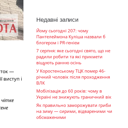
Недавні записи
Йому сьогодні 207: чому
Пантелеймона Куліша назвали б
блогером і PR-генієм
7 серпня: яке сьогодні свято, що не
радили робити та які прикмети
віщують ранню осінь
У Коростенському ТЦК помер 46-
нток —
річний чоловік після проходження
 виступ і
ВЛК
Мобілізація до 60 років: чому в
Україні не знижують граничний вік
 чітке
Як правильно заморожувати гриби
жене
на зиму — сирими, відвареними чи
обсмаженими