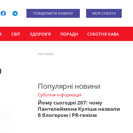
ПОВІДОМИТИ НОВИНУ
МОЯ СУБОТА
А
СВІТ
ЗДОРОВ’Я
ПОРАДИ
СУБОТНЯ КАВА
РЕКЛАМА
ю
Популярні новини
Суботня інформація
Йому сьогодні 207: чому
Пантелеймона Куліша назвали
б блогером і PR-генієм