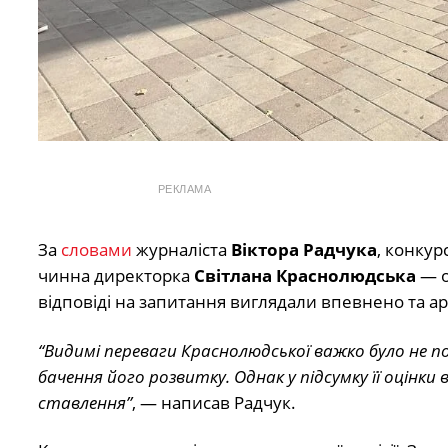
РЕКЛАМА
За
словами
журналіста
Віктора Радчука
, конкур
чинна директорка
Світлана Краснолюдська
— о
відповіді на запитання виглядали впевнено та а
“Видимі переваги Краснолюдської важко було не по
бачення його розвитку. Однак у підсумку її оцінки
ставлення”
, — написав Радчук.