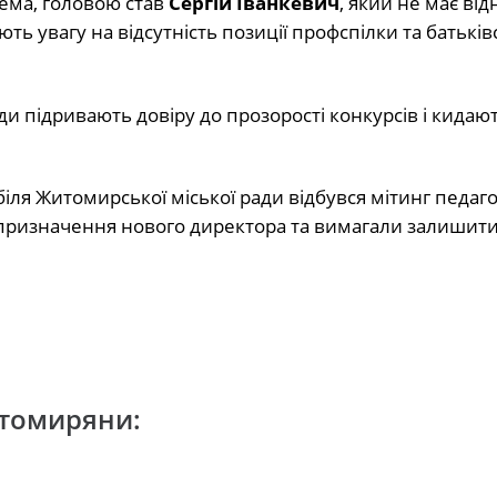
рема, головою став
Сергій Іванкевич
, який не має ві
ють увагу на відсутність позиції профспілки та батьків
и підривають довіру до прозорості конкурсів і кидают
іля Житомирської міської ради відбувся мітинг педаго
призначення нового директора та вимагали залишити
томиряни: