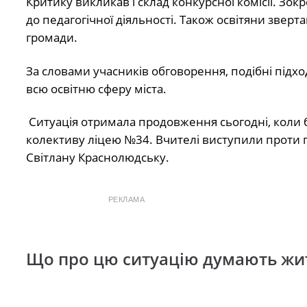
Критику викликав і склад конкурсної комісії. Зок
до педагогічної діяльності. Також освітяни зверта
громади.
За словами учасників обговорення, подібні підход
всю освітню сферу міста.
Ситуація отримала продовження сьогодні, коли б
колективу ліцею №34. Вчителі виступили проти 
Світлану Краснолюдську.
РЕКЛАМА
Що про цю ситуацію думають жи