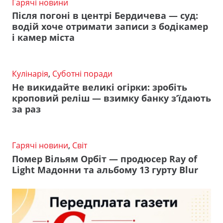
Гарячі новини
Після погоні в центрі Бердичева — суд:
водій хоче отримати записи з бодікамер
і камер міста
Кулінарія
,
Суботні поради
Не викидайте великі огірки: зробіть
кроповий реліш — взимку банку з’їдають
за раз
Гарячі новини
,
Світ
Помер Вільям Орбіт — продюсер Ray of
Light Мадонни та альбому 13 гурту Blur