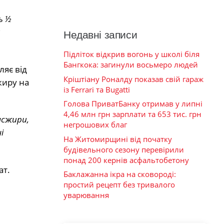
ь ½
м
Недавні записи
Підліток відкрив вогонь у школі біля
Бангкока: загинули восьмеро людей
ляє від
Кріштіану Роналду показав свій гараж
жиру на
із Ferrari та Bugatti
Голова ПриватБанку отримав у липні
4,46 млн грн зарплати та 653 тис. грн
нсжири,
негрошових благ
і
На Житомирщині від початку
будівельного сезону перевірили
понад 200 кернів асфальтобетону
ат.
Баклажанна ікра на сковороді:
простий рецепт без тривалого
уварювання