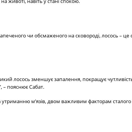
а животі, навіть у стані спокою.
 запеченого чи обсмаженого на сковороді, лосось – це
 дикий лосось зменшує запалення, покращує чутливіст
, – пояснює Сабат.
 та утриманню м’язів, двом важливим факторам сталого