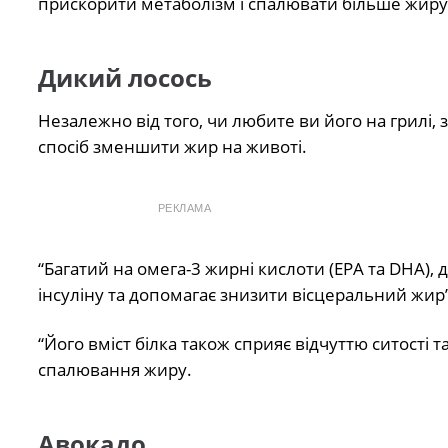
прискорити метаболізм і спалювати більше жиру н
Дикий лосось
Незалежно від того, чи любите ви його на грилі,
спосіб зменшити жир на животі.
РЕКЛАМА
“Багатий на омега-3 жирні кислоти (EPA та DHA),
інсуліну та допомагає знизити вісцеральний жир”
“Його вміст білка також сприяє відчуттю ситості
спалювання жиру.
Авокадо