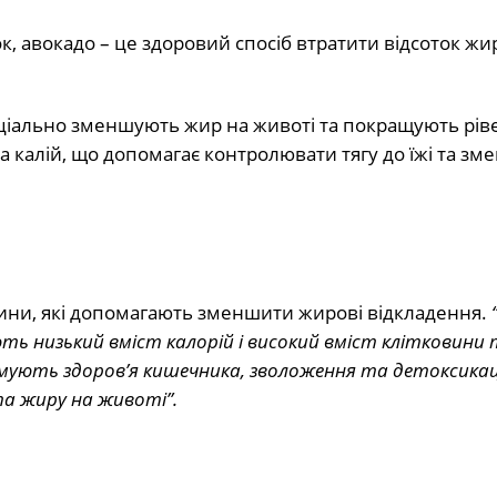
к, авокадо – це здоровий спосіб втратити відсоток жи
еціально зменшують жир на животі та покращують рів
а калій, що допомагає контролювати тягу до їжі та з
вини, які допомагають зменшити жирові відкладення.
ть низький вміст калорій і високий вміст клітковини
мують здоров’я кишечника, зволоження та детоксикац
а жиру на животі”.