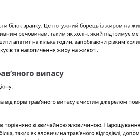
ати білок зранку. Це потужний борець із жиром на жи
ивним речовинам, таким як холін, який підтримує ме
ити апетит на кілька годин, запобігаючи різким кол
екусів та накопичення жиру на животі.
ав’яного випасу
іону.
 від корів трав’яного випасу є чистим джерелом пов
ів порівняно зі звичайною яловичиною. Нарощування 
ілка, таких як яловичина трав’яного відгодівлі, допом