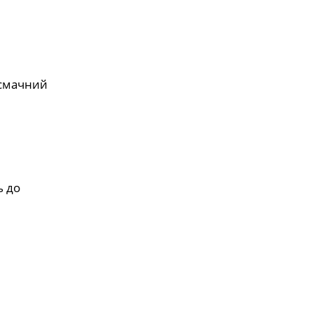
 смачний
ь до