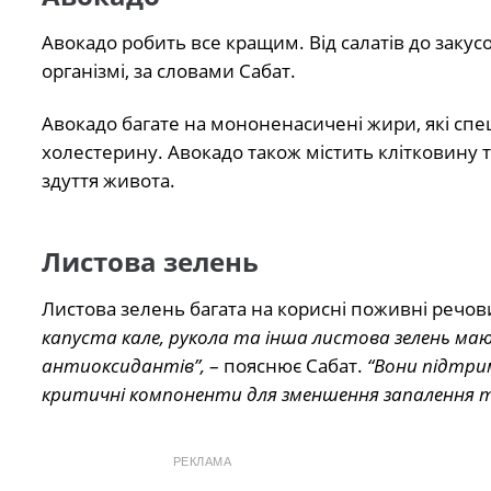
Авокадо робить все кращим. Від салатів до закусо
організмі, за словами Сабат.
Авокадо багате на мононенасичені жири, які сп
холестерину. Авокадо також містить клітковину т
здуття живота.
Листова зелень
Листова зелень багата на корисні поживні речо
капуста кале, рукола та інша листова зелень маю
антиоксидантів”,
– пояснює Сабат.
“Вони підтри
критичні компоненти для зменшення запалення т
РЕКЛАМА