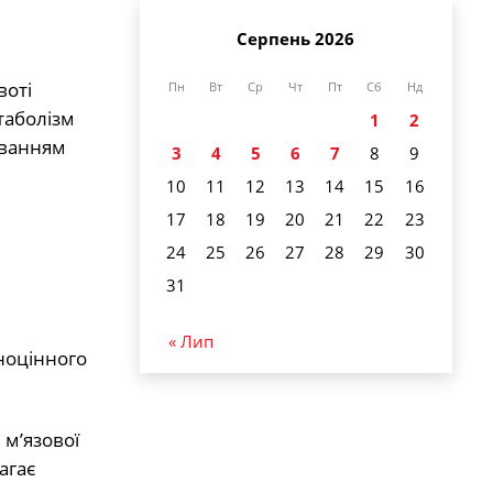
Серпень 2026
воті
Пн
Вт
Ср
Чт
Пт
Сб
Нд
таболізм
1
2
иванням
3
4
5
6
7
8
9
10
11
12
13
14
15
16
17
18
19
20
21
22
23
24
25
26
27
28
29
30
31
« Лип
ноцінного
м’язової
агає