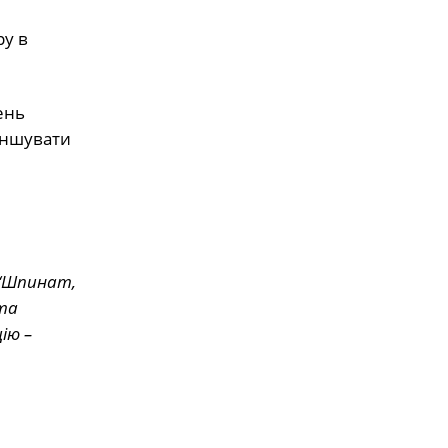
ру в
ень
меншувати
“Шпинат,
 та
ію –