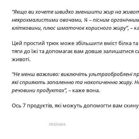
“Якщо ви хочете швидко зменшити жир на животі,
некрохмалистими овочами, ¼ – пісним органічним 
клітковини, плюс шматочок корисного жиру”, –
ка
Цей простий трюк може збільшити вміст білка та к
тяги до їжі та допомагає вам довше залишатися 
животі.
“Не менш важливо: виключіть ультраоброблені пр
які сприяють запаленню та накопиченню жиру. На
речовини продуктах”, –
каже вона.
Ось 7 продуктів, які можуть допомогти вам скинут
РЕКЛАМА