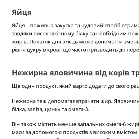
Яйця
Яйця – поживна закуска та чудовий спосіб отрим
завдяки високоякісному білку та необхідним пож
жирів. Початок дня з яєць може допомогти зменш
рівня цукру в крові, що часто призводить до пер
Нежирна яловичина від корів тр
Ще один продукт, який варто додати до свого рац
Нежирна теж допомагає втрачати жир. Яловичина
білка, заліза, цинку та омега-3.
Він також містить менше запальних омега-6 жир
маси за допомогою продуктів з високим вмістом б