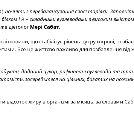
 почніть з перебалансування своєї тарілки. Заповніт
білком і ¼ – складними вуглеводами з високим вмісто
же дієтолог
Мері Сабат.
літковини, що стабілізує рівень цукру в крові, позбав
ситими. Все це життєво важливо для позбавлення від 
одукти, доданий цукор, рафіновані вуглеводи та тра
томість зосередьтеся на цільних, багатих на поживн
и відсоток жиру в організмі за місяць, за словами Саб