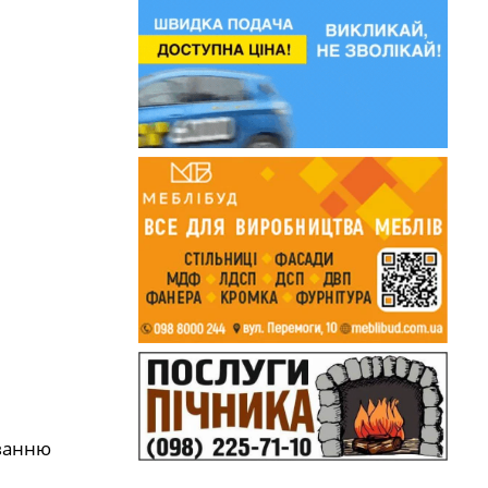
юванню