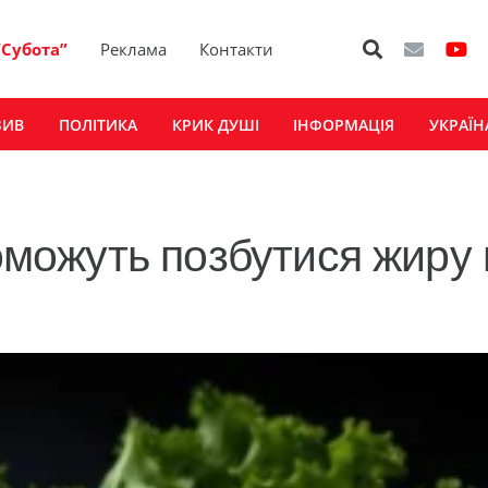
“Субота”
Реклама
Контакти
ЗИВ
ПОЛІТИКА
КРИК ДУШІ
ІНФОРМАЦІЯ
УКРАЇН
поможуть позбутися жиру