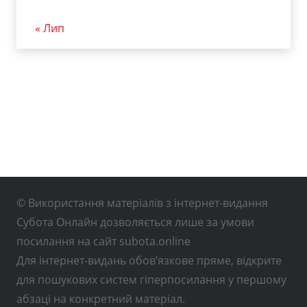
« Лип
© Використання матеріалів з інтернет-видання
Субота Онлайн дозволяється лише за умови
посилання на сайт subota.online
Для інтернет-видань обов’язкове пряме, відкрите
для пошукових систем гіперпосилання у першому
абзаці на конкретний матеріал.