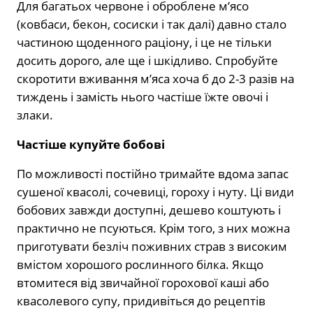
Для багатьох червоне і оброблене м’ясо
(ковбаси, бекон, сосиски і так далі) давно стало
частиною щоденного раціону, і це не тільки
досить дорого, але ще і шкідливо. Спробуйте
скоротити вживання м’яса хоча б до 2-3 разів на
тиждень і замість нього частіше їжте овочі і
злаки.
Частіше купуйте бобові
По можливості постійно тримайте вдома запас
сушеної квасолі, сочевиці, гороху і нуту. Ці види
бобових завжди доступні, дешево коштують і
практично не псуються. Крім того, з них можна
приготувати безліч поживних страв з високим
вмістом хорошого рослинного білка. Якщо
втомитеся від звичайної горохової каші або
квасолевого супу, придивіться до рецептів