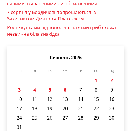
сирими, відвареними чи обсмаженими
7 серпня у Бердичеві попрощаються із
Захисником Дмитром Плаксюком
Росте купками під тополею: на який гриб схожа
незвична біла знахідка
Серпень 2026
Пн
Вт
Ср
Чт
Пт
Сб
Нд
1
2
3
4
5
6
7
8
9
10
11
12
13
14
15
16
17
18
19
20
21
22
23
24
25
26
27
28
29
30
31