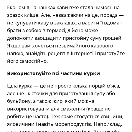
Економія на чашках кави вже стала чимось на
зразок кліше. Але, незважаючи на це, порада —
не купувати каву в закладах, а варити її вдома і
брати з собою в термосі, дійсно може
допомогти заощадити пристойну суму грошей.
Якщо вам хочеться незвичайного кавового
напою, знайдіть рецепт в Інтернеті і приготуйте
його самостійно.
Використовуйте всі частини курки
Ціла курка — це не просто кілька порцій м’яса,
але ще і кісточки для приготування супу або
бульйону, а також жир, який можна
використовувати для смаження (краще не
робити це часто). Теж саме стосується свинини,
яловичини і навіть морепродуктів. Наприклад,
з панцирів креветок готується бульйон, який є