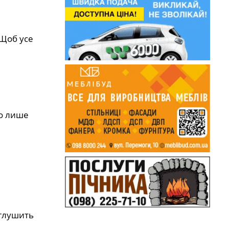
 Щоб усе
но лише
аглушить
и