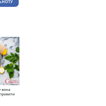
ЬНОТУ
у вона
иправити