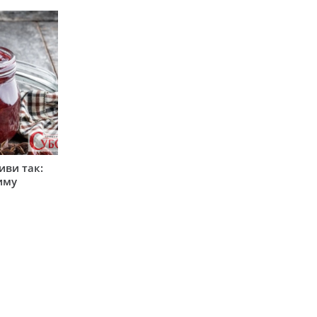
иви так:
зиму