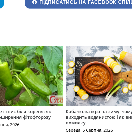
ПІДПИСАТИСЬ НА FACEBOOK СПІЛ
 і гниє біля кореня: як
Кабачкова ікра на зиму: чом
оширення фітофторозу
виходить водянистою і як в
помилку
рпня, 2026
Середа, 5 Серпня, 2026