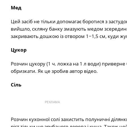
Мед
Цей засіб не тільки допомагає боротися з застудо
вийшло, скляну банку змазують медом зсередини
закривають дошкою із отвором 1−1,5 см, куди жу
Цукор
Розчин цукору (1 ч. ложка на 1 л води) приверн
обризкати. Як це зробив автор відео.
Сіль
РЕКЛАМА
Розчин кухонної солі захистить полуничні ділянк
ріст тільки що зрубаного дерева і куща. Також 