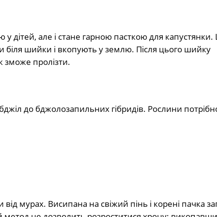
ю у дітей, але і стане гарною пасткою для капустянки.
 біля шийки і вкопують у землю. Після цього шийку
к зможе пролізти.
е бджіл до бджолозапильних гібридів. Рослини потріб
и від мурах. Висипана на свіжий пінь і корені пачка з
цей метод не дозволить розроститися хрону: викопавш