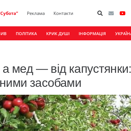
“Субота”
Реклама
Контакти
ЗИВ
ПОЛІТИКА
КРИК ДУШІ
ІНФОРМАЦІЯ
УКРАЇН
, а мед — від капустянки
чними засобами