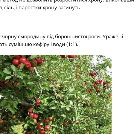
 сіль, і паростки хрону загинуть.
чорну смородину від борошнистої роси. Уражені
ть сумішшю кефіру і води (1:1).