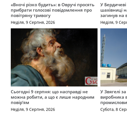
«Вночі різко будить»: в Овручі просять
У Бердичеві 
прибрати голосові повідомлення про
шахівниці н
повітряну тривогу
загинув на 
Неділя, 9 Серпня, 2026
Неділя, 9 Сер
Сьогодні 9 серпня: що насправді не
У Звягелі з
можна робити, а що є лише народним
виробника в
повір’ям
промислови
Неділя, 9 Серпня, 2026
Субота, 8 Сер