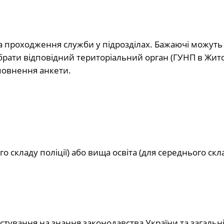
на проходження служби у підрозділах. Бажаючі можуть
брати відповідний територіальний орган (ГУНП в Жит
аповнення анкети.
о складу поліції) або вища освіта (для середнього скл
естування на знання законодавства України та загальн