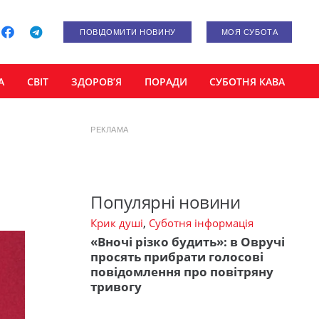
ПОВІДОМИТИ НОВИНУ
МОЯ СУБОТА
А
СВІТ
ЗДОРОВ’Я
ПОРАДИ
СУБОТНЯ КАВА
РЕКЛАМА
Популярні новини
Крик душі
,
Суботня інформація
«Вночі різко будить»: в Овручі
просять прибрати голосові
повідомлення про повітряну
тривогу