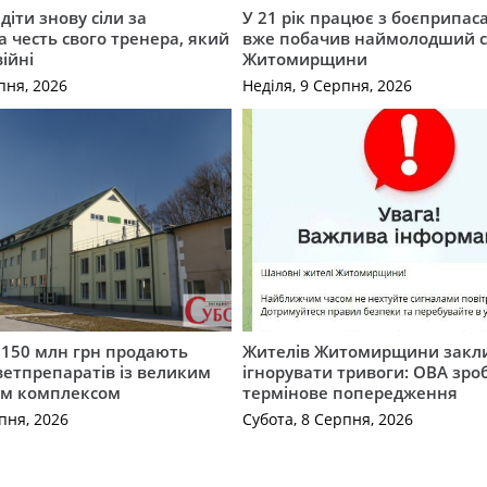
діти знову сіли за
У 21 рік працює з боєприпас
а честь свого тренера, який
вже побачив наймолодший 
війні
Житомирщини
пня, 2026
Неділя, 9 Серпня, 2026
а 150 млн грн продають
Жителів Житомирщини закл
етпрепаратів із великим
ігнорувати тривоги: ОВА зро
м комплексом
термінове попередження
пня, 2026
Субота, 8 Серпня, 2026