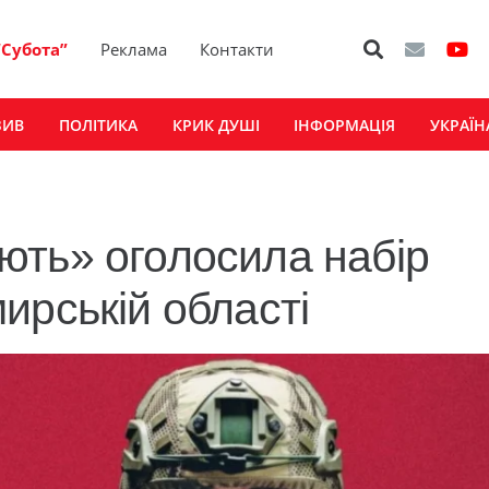
“Субота”
Реклама
Контакти
ЗИВ
ПОЛІТИКА
КРИК ДУШІ
ІНФОРМАЦІЯ
УКРАЇН
ють» оголосила набір
ирській області