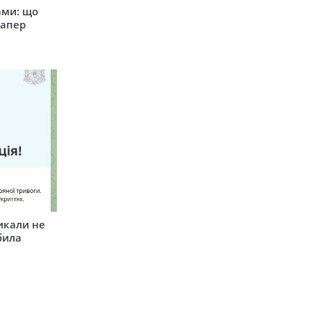
ами: що
сапер
икали не
била