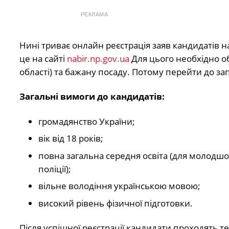
РЕКЛАМА
Нині триває онлайн реєстрація заяв кандидатів 
це на сайті
nabir.np.gov.ua
Для цього необхідно о
області) та бажану посаду. Потому перейти до з
Загальні вимоги до кандидатів:
громадянство України;
вік від 18 років;
повна загальна середня освіта (для молодшог
поліції);
вільне володіння українською мовою;
високий рівень фізичної підготовки.
Після успішної реєстрації кандидати проходять т