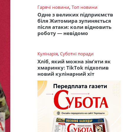
Гарячі новини
,
Топ новини
Одне з великих підприємств
біля Житомира зупиняється
після атаки: коли відновить
роботу — невідомо
Кулінарія
,
Суботні поради
Хліб, який можна зім’яти як
хмаринку: TikTok підхопив
новий кулінарний хіт