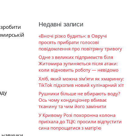
Недавні записи
 зробити
омирській
«Вночі різко будить»: в Овручі
просять прибрати голосові
повідомлення про повітряну тривогу
Одне з великих підприємств біля
Житомира зупиняється після атаки:
коли відновить роботу — невідомо
Хліб, який можна зім’яти як хмаринку:
TikTok підхопив новий кулінарний хіт
аду
Рушники більше не вбирають воду?
Ось чому кондиціонер вбиває
тканину та чим його замінити
У Кривому Розі похоронна колона
приїхала до ТЦК: просили відпустити
сина попрощатися з матір’ю
і навички,