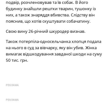
подвір, розчленовував та їв собак. В його
будинку знайшли рештки тварин, тушонку із
них, а також знаряддя вбивства. Слідству він
пояснив, що хотів скуштувати собачатину.
Свою вину 26-річний шкуродер визнав.
Також потерпіла-односельчанка хлопця подала
на нього в суд за вівчарку, яку він убив. Жінка
вимагає відшкодування завданої шкоди на суму
50 тис. грн.
РЕКЛАМА
РЕКЛАМА