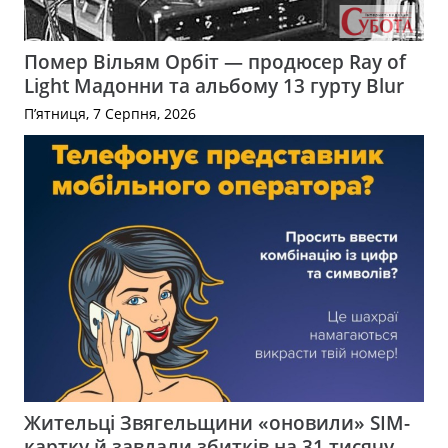
Помер Вільям Орбіт — продюсер Ray of
Light Мадонни та альбому 13 гурту Blur
П’ятниця, 7 Серпня, 2026
Жительці Звягельщини «оновили» SIM-
картку й завдали збитків на 31 тисячу