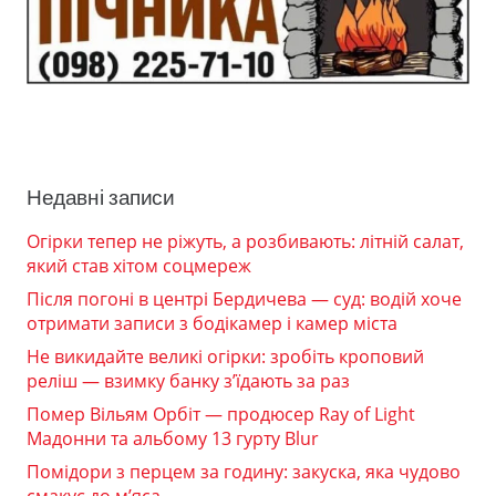
Недавні записи
Огірки тепер не ріжуть, а розбивають: літній салат,
який став хітом соцмереж
Після погоні в центрі Бердичева — суд: водій хоче
отримати записи з бодікамер і камер міста
Не викидайте великі огірки: зробіть кроповий
реліш — взимку банку з’їдають за раз
Помер Вільям Орбіт — продюсер Ray of Light
Мадонни та альбому 13 гурту Blur
Помідори з перцем за годину: закуска, яка чудово