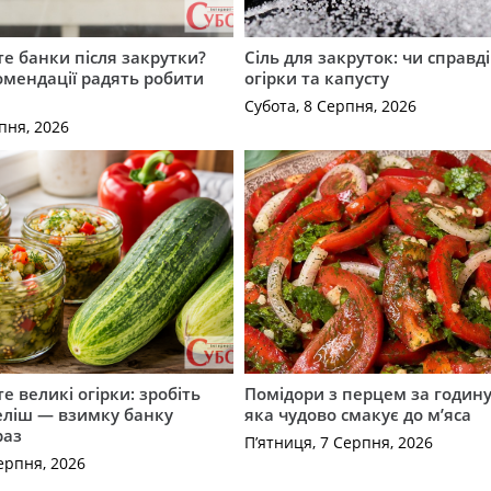
е банки після закрутки?
Сіль для закруток: чи справді
омендації радять робити
огірки та капусту
Субота, 8 Серпня, 2026
пня, 2026
е великі огірки: зробіть
Помідори з перцем за годину:
еліш — взимку банку
яка чудово смакує до м’яса
раз
П’ятниця, 7 Серпня, 2026
ерпня, 2026