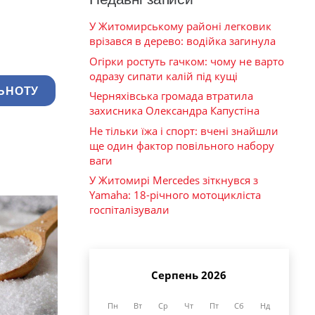
У Житомирському районі легковик
врізався в дерево: водійка загинула
Огірки ростуть гачком: чому не варто
одразу сипати калій під кущі
ЬНОТУ
Черняхівська громада втратила
захисника Олександра Капустіна
Не тільки їжа і спорт: вчені знайшли
ще один фактор повільного набору
ваги
У Житомирі Mercedes зіткнувся з
Yamaha: 18-річного мотоцикліста
госпіталізували
Серпень 2026
Пн
Вт
Ср
Чт
Пт
Сб
Нд