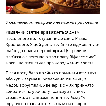
У
святвечір категорично не можна працювати
Різдвяний святвечір вважається днем
посиленого приготування до свята Різдва
Христового. У цей день прийнято відмовлятися
від їжі до появи першої зірки. Ця традиція
пов’язана з легендою про появу Віфлеємської
зірки, що сповістила про народження Христа.
Після посту було прийнято починати їсти з куті
або куті – зернами розмоченої пшениці з
медом і фруктами. Увечері в сім’ях прийнято
збиратися на урочисту трапезу з пісними
стравами, а після закінчення прийому їжі
віруючі направляються в храм на вечірнє