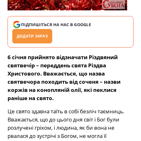
ПІДПИШІТЬСЯ НА НАС В GOOGLE
ДОДАТИ ЗАРАЗ
6 січня прийнято відзначати Різдвяний
святвечір – переддень свята Різдва
Христового. Вважається, що назва
святвечора походить від соченя – назви
коржів на конопляній олії, які пеклися
раніше на свято.
Це свято здавна таїть в собі безліч таємниць.
Вважається, що до цього дня світ і Бог були
розлучені гріхом, і людина, як би вона не
рвалася до зустрічі з Богом, не могла її