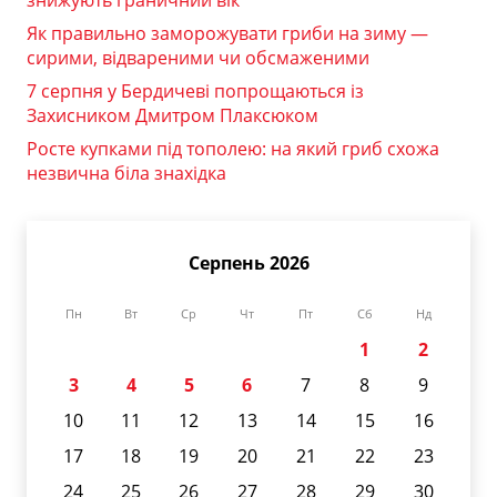
знижують граничний вік
Як правильно заморожувати гриби на зиму —
сирими, відвареними чи обсмаженими
7 серпня у Бердичеві попрощаються із
Захисником Дмитром Плаксюком
Росте купками під тополею: на який гриб схожа
незвична біла знахідка
Серпень 2026
Пн
Вт
Ср
Чт
Пт
Сб
Нд
1
2
3
4
5
6
7
8
9
10
11
12
13
14
15
16
17
18
19
20
21
22
23
24
25
26
27
28
29
30